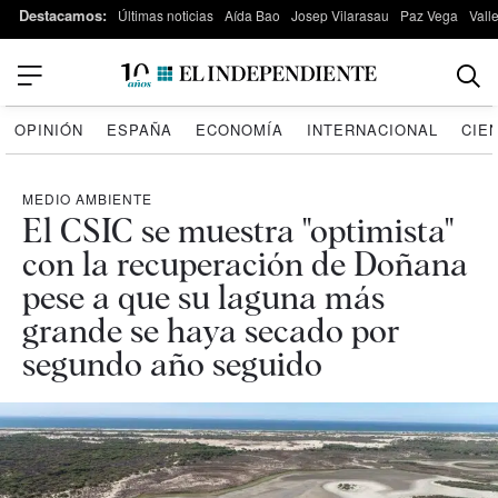
Destacamos:
Últimas noticias
Aída Bao
Josep Vilarasau
Paz Vega
Vall
OPINIÓN
ESPAÑA
ECONOMÍA
INTERNACIONAL
CIE
MEDIO AMBIENTE
El CSIC se muestra "optimista"
con la recuperación de Doñana
pese a que su laguna más
grande se haya secado por
segundo año seguido