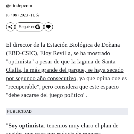
@elindepcom
10 / 08 / 2023 - 11: 57
Seguir en
El director de la Estación Biológica de Doñana
(EBD-CSIC), Eloy Revilla, se ha mostrado
"optimista" a pesar de que la laguna de
Santa
Olalla, la más grande del parque, se haya secado
por segundo año consecutivo
, ya que opina que es
"recuperable", pero considera que este espacio
"debe sacarse del juego político".
PUBLICIDAD
"
Soy optimista
: tenemos muy claro el plan de
acción, que pasa por reducir de manera