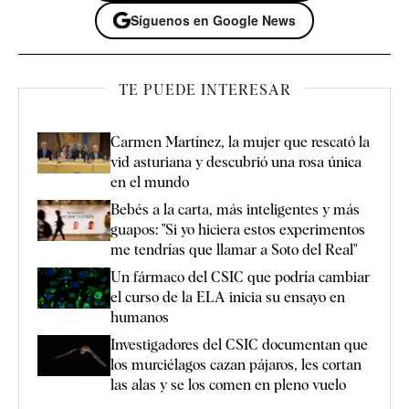
Síguenos en Google News
TE PUEDE INTERESAR
Carmen Martínez, la mujer que rescató la
vid asturiana y descubrió una rosa única
en el mundo
Bebés a la carta, más inteligentes y más
guapos: "Si yo hiciera estos experimentos
me tendrías que llamar a Soto del Real"
Un fármaco del CSIC que podría cambiar
el curso de la ELA inicia su ensayo en
humanos
Investigadores del CSIC documentan que
los murciélagos cazan pájaros, les cortan
las alas y se los comen en pleno vuelo