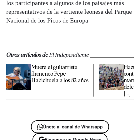
los participantes a algunos de los paisajes más
representativos de la vertiente leonesa del Parque
Nacional de los Picos de Europa
Otros artículos de
El Independiente
Muere el guitarrista
Hazte 
flamenco Pepe
contra
Habichuela a los 82 años
marroq
delega
[...]
Únete al canal de Whatsapp
Síguenos en Google News