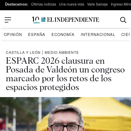
Destacamos:
Últimas noticias
Una nueva vida
Valle Salvaje
Ingreso Míni
OPINIÓN
ESPAÑA
ECONOMÍA
INTERNACIONAL
CIE
CASTILLA Y LEÓN
|
MEDIO AMBIENTE
ESPARC 2026 clausura en
Posada de Valdeón un congreso
marcado por los retos de los
espacios protegidos