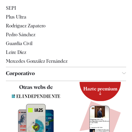
Economía
SEPI
Internacional
Plus Ultra
Gente
Rodríguez Zapatero
Televisión
Pedro Sánchez
Tendencias
Guardia Civil
Leire Díez
Mercedes González Fernández
Corporativo
Contacto
Otras webs de
Hazte premium
Suscripción
Newsletter
Apps
Quiénes somos
Especificaciones