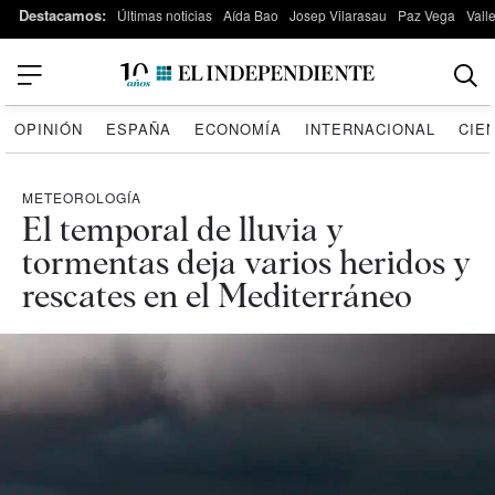
Destacamos:
Últimas noticias
Aída Bao
Josep Vilarasau
Paz Vega
Vall
OPINIÓN
ESPAÑA
ECONOMÍA
INTERNACIONAL
CIE
METEOROLOGÍA
El temporal de lluvia y
tormentas deja varios heridos y
rescates en el Mediterráneo