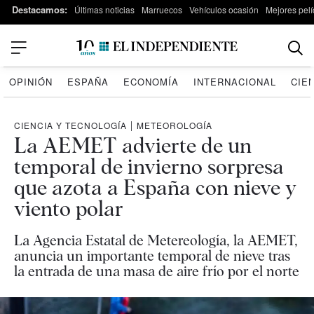
Destacamos:
Últimas noticias
Marruecos
Vehículos ocasión
Mejores pelí
OPINIÓN
ESPAÑA
ECONOMÍA
INTERNACIONAL
CIE
CIENCIA Y TECNOLOGÍA
|
METEOROLOGÍA
La AEMET advierte de un
temporal de invierno sorpresa
que azota a España con nieve y
viento polar
La Agencia Estatal de Metereología, la AEMET,
anuncia un importante temporal de nieve tras
la entrada de una masa de aire frío por el norte