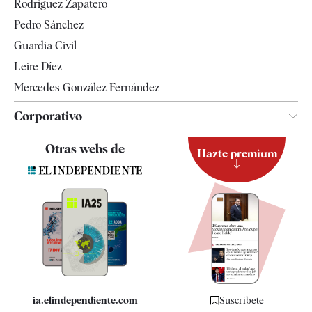
Rodríguez Zapatero
Televisión
Pedro Sánchez
Tendencias
Guardia Civil
Leire Díez
Mercedes González Fernández
Corporativo
Contacto
Otras webs de
Hazte premium
Suscripción
Newsletter
Apps
Quiénes somos
Especificaciones
ia.elindependiente.com
Suscríbete