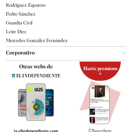
Gente
Rodríguez Zapatero
Televisión
Pedro Sánchez
Tendencias
Guardia Civil
Leire Díez
Mercedes González Fernández
Corporativo
Contacto
Otras webs de
Hazte premium
Suscripción
Newsletter
Apps
Quiénes somos
Especificaciones
ia.elindependiente.com
Suscríbete