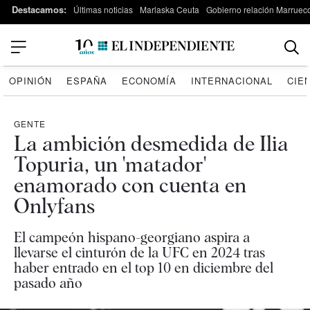
Destacamos:
Últimas noticias
Marlaska Ceuta
Gobierno relación Marruec
OPINIÓN
ESPAÑA
ECONOMÍA
INTERNACIONAL
CIE
GENTE
La ambición desmedida de Ilia
Topuria, un 'matador'
enamorado con cuenta en
Onlyfans
El campeón hispano-georgiano aspira a
llevarse el cinturón de la UFC en 2024 tras
haber entrado en el top 10 en diciembre del
pasado año