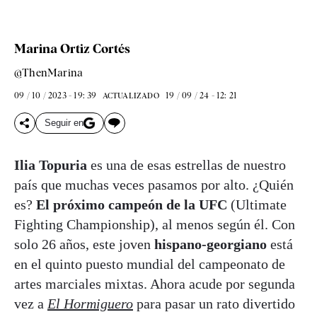
Marina Ortiz Cortés
@ThenMarina
09 / 10 / 2023 - 19: 39
19 / 09 / 24 - 12: 21
ACTUALIZADO
Seguir en
Ilia Topuria
es una de esas estrellas de nuestro
país que muchas veces pasamos por alto. ¿Quién
es?
El próximo campeón de la UFC
(Ultimate
Fighting Championship), al menos según él. Con
solo 26 años, este joven
hispano-georgiano
está
en el quinto puesto mundial del campeonato de
artes marciales mixtas. Ahora acude por segunda
vez a
El Hormiguero
para pasar un rato divertido