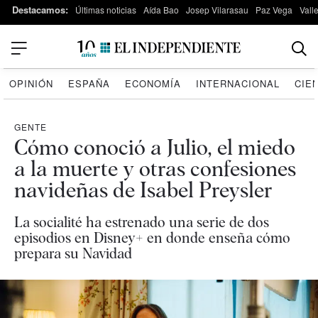
Destacamos:
Últimas noticias
Aída Bao
Josep Vilarasau
Paz Vega
Vall
OPINIÓN
ESPAÑA
ECONOMÍA
INTERNACIONAL
CIE
GENTE
Cómo conoció a Julio, el miedo
a la muerte y otras confesiones
navideñas de Isabel Preysler
La socialité ha estrenado una serie de dos
episodios en Disney+ en donde enseña cómo
prepara su Navidad