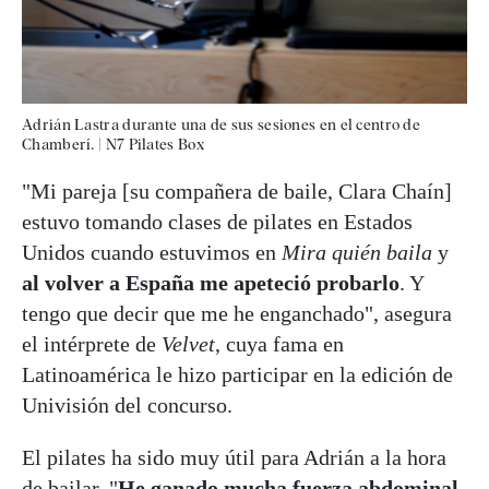
Adrián Lastra durante una de sus sesiones en el centro de
Chamberí.
|
N7 Pilates Box
"Mi pareja [su compañera de baile, Clara Chaín]
estuvo tomando clases de pilates en Estados
Unidos cuando estuvimos en
Mira quién baila
y
al volver a España me apeteció probarlo
. Y
tengo que decir que me he enganchado", asegura
el intérprete de
Velvet
, cuya fama en
Latinoamérica le hizo participar en la edición de
Univisión del concurso.
El pilates ha sido muy útil para Adrián a la hora
de bailar. "
He ganado mucha fuerza abdominal