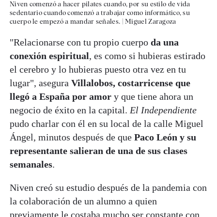
Niven comenzó a hacer pilates cuando, por su estilo de vida
sedentario cuando comenzó a trabajar como informático, su
cuerpo le empezó a mandar señales.
|
Miguel Zaragoza
"Relacionarse con tu propio cuerpo
da una
conexión espiritual
, es como si hubieras estirado
el cerebro y lo hubieras puesto otra vez en tu
lugar", asegura
Villalobos, costarricense que
llegó a España por amor
y que tiene ahora un
negocio de éxito en la capital.
El Independiente
pudo charlar con él en su local de la calle Miguel
Ángel, minutos después de que
Paco León y su
representante salieran de una de sus clases
semanales
.
Niven creó su estudio después de la pandemia con
la colaboración de un alumno a quien
previamente le costaba mucho ser constante con