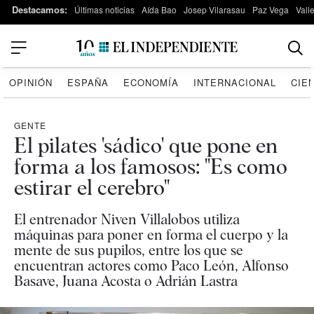
Destacamos:
Últimas noticias
Aída Bao
Josep Vilarasau
Paz Vega
Vall
OPINIÓN
ESPAÑA
ECONOMÍA
INTERNACIONAL
CIE
GENTE
El pilates 'sádico' que pone en
forma a los famosos: "Es como
estirar el cerebro"
El entrenador Niven Villalobos utiliza
máquinas para poner en forma el cuerpo y la
mente de sus pupilos, entre los que se
encuentran actores como Paco León, Alfonso
Basave, Juana Acosta o Adrián Lastra