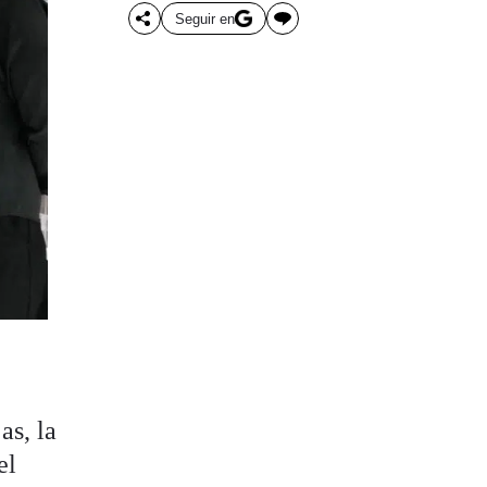
Seguir en
as, la
el