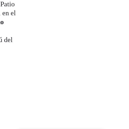
 Patio
 en el
no
ú del