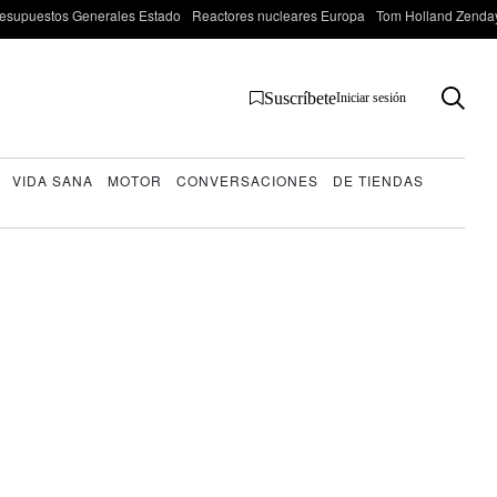
esupuestos Generales Estado
Reactores nucleares Europa
Tom Holland Zenda
Suscríbete
Iniciar sesión
VIDA SANA
MOTOR
CONVERSACIONES
DE TIENDAS