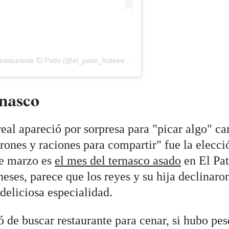
Una publicación compartida de Hotel Restaurante El Patio (@el_patio_hotelrestaurante)
rnasco
 real apareció por sorpresa para "picar algo" c
irones y raciones para compartir" fue la elecci
ue marzo es
el mes del ternasco asado
en El Pat
neses, parece que los reyes y su hija declinaron
deliciosa especialidad.
 de buscar restaurante para cenar, si hubo pes