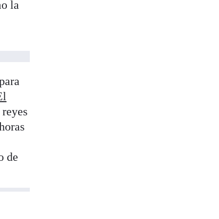
o la
a
 para
El
 reyes
 horas
o de