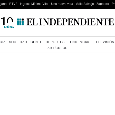
lejana
RTVE
Ingreso Mínimo Vital
Una nueva vida
Valle Salvaje
Zapatero
Pr
CIA
SOCIEDAD
GENTE
DEPORTES
TENDENCIAS
TELEVISIÓN
ARTÍCULOS