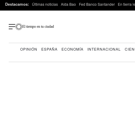
Destacamos:
Últimas noticias
Aída Bao
Fed Banco Santander
En tierra 
El tiempo en tu ciudad
OPINIÓN
ESPAÑA
ECONOMÍA
INTERNACIONAL
CIEN