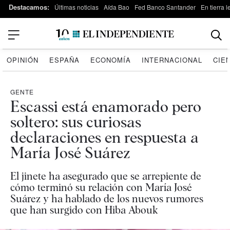
Destacamos:
Últimas noticias
Aída Bao
Fed Banco Santander
En tierra 
OPINIÓN
ESPAÑA
ECONOMÍA
INTERNACIONAL
CIE
GENTE
Escassi está enamorado pero
soltero: sus curiosas
declaraciones en respuesta a
María José Suárez
El jinete ha asegurado que se arrepiente de
cómo terminó su relación con María José
Suárez y ha hablado de los nuevos rumores
que han surgido con Hiba Abouk