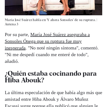
María José Suárez habla en 'Y ahora Sonsoles' de su ruptura.
|
Antena 3
Por su parte,
María José Suárez aseguraba a
Sonsoles Ónega que su ruptura fue muy
inesperada
. "No noté ningún síntoma", comentó.
"Ni me despedí cuando me enteré de todo",
añadió.
¿Quién estaba cocinando para
Hiba Abouk?
La última especulación de que había algo más que
amistad entre Hiba Abouk y Álvaro Muñoz
Escassi surge porque ella publicó que alguien le