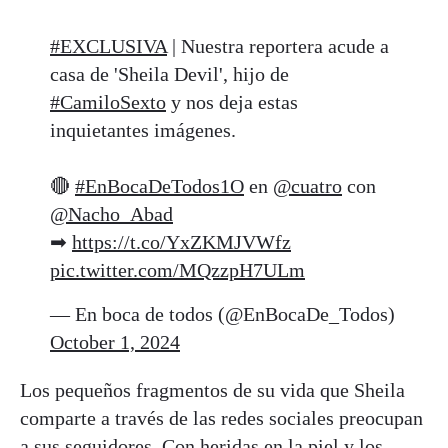
#EXCLUSIVA
| Nuestra reportera acude a
casa de 'Sheila Devil', hijo de
#CamiloSexto
y nos deja estas
inquietantes imágenes.
🔴
#EnBocaDeTodos1O
en
@cuatro
con
@Nacho_Abad
➡
https://t.co/YxZKMJVWfz
pic.twitter.com/MQzzpH7ULm
— En boca de todos (@EnBocaDe_Todos)
October 1, 2024
Los pequeños fragmentos de su vida que Sheila
comparte a través de las redes sociales preocupan
a sus seguidores. Con heridas en la piel y los