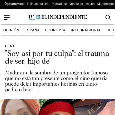
Destacamos:
Últimas noticias
Marruecos
Vehículos ocasión
Mejores pelí
OPINIÓN
ESPAÑA
ECONOMÍA
INTERNACIONAL
CIE
GENTE
"Soy así por tu culpa": el trauma
de ser 'hijo de'
Madurar a la sombra de un progenitor famoso
que no está tan presente como el niño querría
puede dejar importantes heridas en tanto
padre o hijo