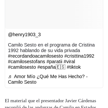
@henry1903_3
Camilo Sesto en el programa de Cristina
1992 hablando de su vida privada
#recordandoacamilosesto
#cristtina1992
#camilosestofans
#paratii
#viral
#camilosesto
#españa🇪🇸
#tiktok
♬ Amor Mío ¿Qué Me Has Hecho? -
Camilo Sesto
El material que el presentador Javier Cárdenas
recopiló de las andanzas de Camilo en Estados