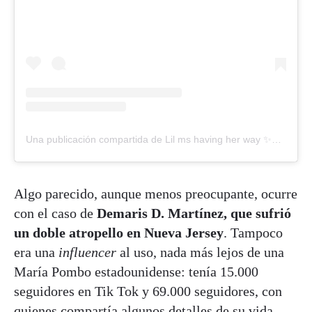
Una publicación compartida de Lil ms having her way ✨💫🛍️💜 (@one.maris)
Algo parecido, aunque menos preocupante, ocurre
con el caso de
Demaris D. Martínez, que sufrió
un doble atropello en Nueva Jersey
. Tampoco
era una
influencer
al uso, nada más lejos de una
María Pombo estadounidense: tenía 15.000
seguidores en Tik Tok y 69.000 seguidores, con
quienes compartía algunos detalles de su vida.