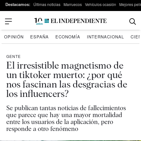
Destacamos:
Últimas noticias
Marruecos
Vehículos ocasión
Mejores pelí
OPINIÓN
ESPAÑA
ECONOMÍA
INTERNACIONAL
CIE
GENTE
El irresistible magnetismo de
un tiktoker muerto: ¿por qué
nos fascinan las desgracias de
los influencers?
Se publican tantas noticias de fallecimientos
que parece que hay una mayor mortalidad
entre los usuarios de la aplicación, pero
responde a otro fenómeno