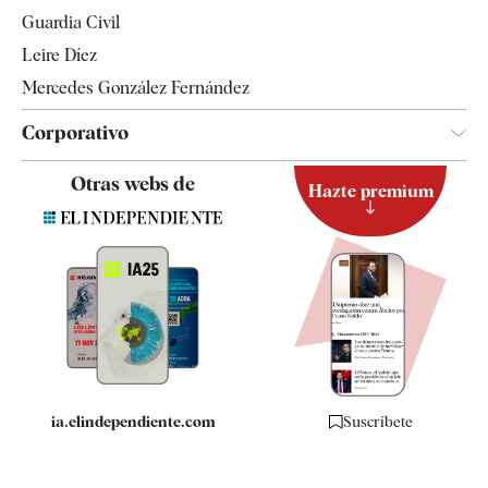
Tendencias
Guardia Civil
Leire Díez
Mercedes González Fernández
Corporativo
Contacto
Otras webs de
Hazte premium
Suscripción
Newsletter
Apps
Quiénes somos
Especificaciones
ia.elindependiente.com
Suscríbete