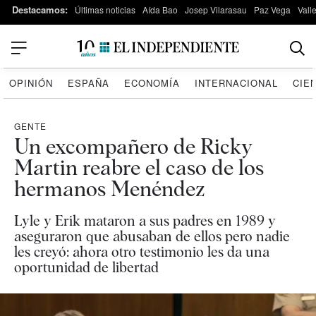
Destacamos:
Últimas noticias
Aída Bao
Josep Vilarasau
Paz Vega
Vall
OPINIÓN
ESPAÑA
ECONOMÍA
INTERNACIONAL
CIE
GENTE
Un excompañero de Ricky
Martin reabre el caso de los
hermanos Menéndez
Lyle y Erik mataron a sus padres en 1989 y
aseguraron que abusaban de ellos pero nadie
les creyó: ahora otro testimonio les da una
oportunidad de libertad