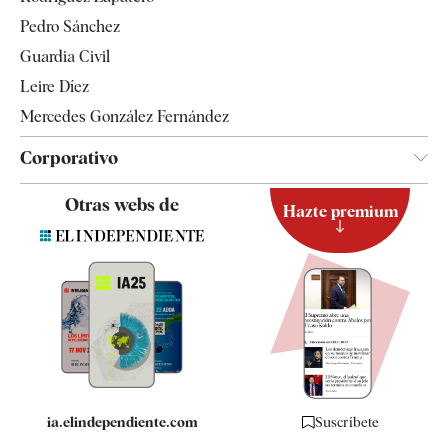
Televisión
Pedro Sánchez
Tendencias
Guardia Civil
Leire Díez
Mercedes González Fernández
Corporativo
Contacto
Otras webs de
Hazte premium
Suscripción
Newsletter
Apps
Quiénes somos
Especificaciones
ia.elindependiente.com
Suscríbete