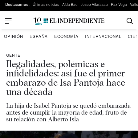
Destacamos:
Últimas noticias
Aída Bao
Josep Vilarasau
Paz Vega
Vall
OPINIÓN
ESPAÑA
ECONOMÍA
INTERNACIONAL
CIE
GENTE
Ilegalidades, polémicas e
infidelidades: así fue el primer
embarazo de Isa Pantoja hace
una década
La hija de Isabel Pantoja se quedó embarazada
antes de cumplir la mayoría de edad, fruto de
su relación con Alberto Isla