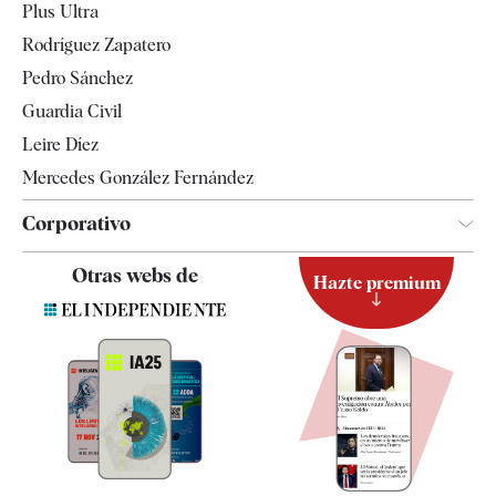
Plus Ultra
Gente
Rodríguez Zapatero
Televisión
Pedro Sánchez
Tendencias
Guardia Civil
Leire Díez
Mercedes González Fernández
Corporativo
Contacto
Otras webs de
Hazte premium
Suscripción
Newsletter
Apps
Quiénes somos
Especificaciones