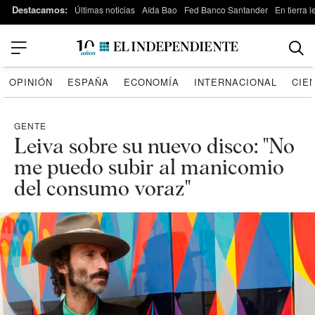
Destacamos:
Últimas noticias
Aída Bao
Fed Banco Santander
En tierra 
OPINIÓN
ESPAÑA
ECONOMÍA
INTERNACIONAL
CIE
GENTE
Leiva sobre su nuevo disco: "No
me puedo subir al manicomio
del consumo voraz"