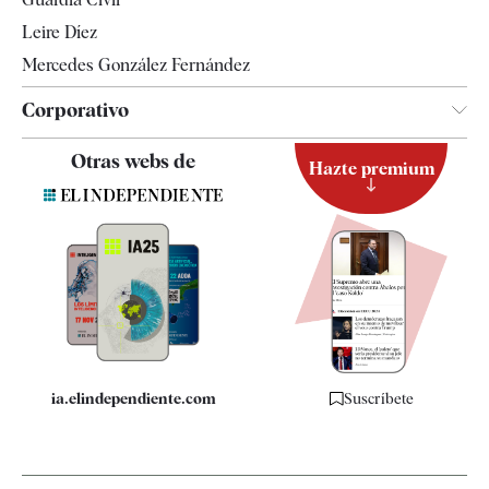
Leire Díez
Mercedes González Fernández
Corporativo
Contacto
Otras webs de
Hazte premium
Suscripción
Newsletter
Apps
Quiénes somos
Especificaciones
ia.elindependiente.com
Suscríbete