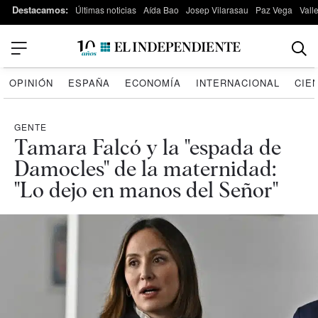
Destacamos:
Últimas noticias
Aída Bao
Josep Vilarasau
Paz Vega
Vall
OPINIÓN
ESPAÑA
ECONOMÍA
INTERNACIONAL
CIE
GENTE
Tamara Falcó y la "espada de
Damocles" de la maternidad:
"Lo dejo en manos del Señor"