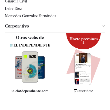
Guardia Civil
Leire Díez
Mercedes González Fernández
Corporativo
Contacto
Otras webs de
Hazte premium
Suscripción
Newsletter
Apps
Quiénes somos
Especificaciones
ia.elindependiente.com
Suscríbete