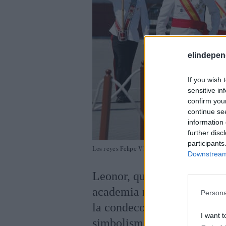
elindepen
If you wish 
sensitive in
confirm you
continue se
information 
further disc
participants
Los reyes Felipe VI y Letizia, y la infanta Sofía 
Downstream 
Leonor, quien ha finalizad
academia naval. Como parte
Persona
la condecoración de mano
I want t
simbolismo. Este reconoci