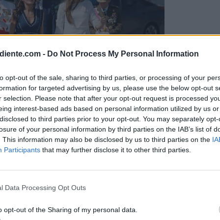
diente.com -
Do Not Process My Personal Information
to opt-out of the sale, sharing to third parties, or processing of your per
formation for targeted advertising by us, please use the below opt-out s
r selection. Please note that after your opt-out request is processed y
eing interest-based ads based on personal information utilized by us or
disclosed to third parties prior to your opt-out. You may separately opt-
losure of your personal information by third parties on the IAB’s list of
. This information may also be disclosed by us to third parties on the
IA
asisten a la entrega de reales despachos
|
EFE
Participants
that may further disclose it to other third parties.
o su primer año de
formación militar
en la
 de su preparación como heredera al trono, r
l Data Processing Opt Outs
s del monarca en un momento cargado de
o opt-out of the Sharing of my personal data.
miento no solo destaca su
compromiso con la