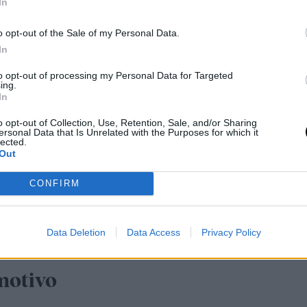
In
ue reafirma su papel como futura jefa suprema 
o opt-out of the Sale of my Personal Data.
a, la princesa lucía el uniforme de gala de l
In
aplausos por los presentes. Este es un nuevo g
to opt-out of processing my Personal Data for Targeted
 progresiva en la vida institucional de la Coro
ing.
In
o opt-out of Collection, Use, Retention, Sale, and/or Sharing
ersonal Data that Is Unrelated with the Purposes for which it
Cruz del Mérito Naval con distintivo blanco p
lected.
Out
el Rey a la Princesa de Asturias.
CONFIRM
/tG0XSR3dpL
pic.twitter.com/0fhF5EuXuc
Data Deletion
Data Access
Privacy Policy
.M. el Rey (@CasaReal)
July 16, 2025
motivo