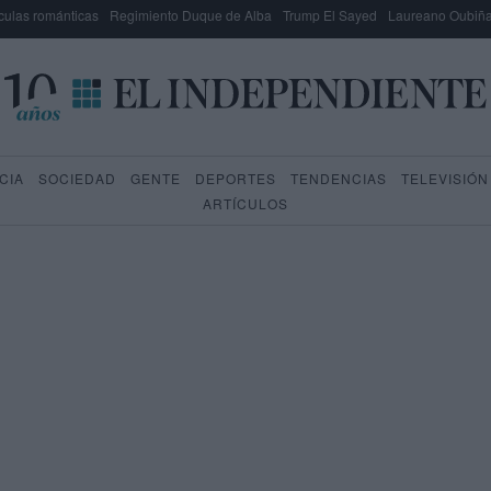
culas románticas
Regimiento Duque de Alba
Trump El Sayed
Laureano Oubiña
CIA
SOCIEDAD
GENTE
DEPORTES
TENDENCIAS
TELEVISIÓN
ARTÍCULOS