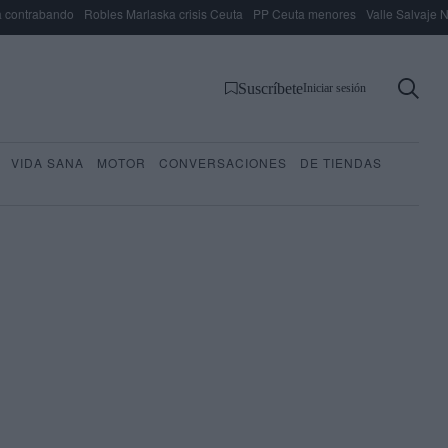
 contrabando
Robles Marlaska crisis Ceuta
PP Ceuta menores
Valle Salvaje N
Suscríbete
Iniciar sesión
VIDA SANA
MOTOR
CONVERSACIONES
DE TIENDAS