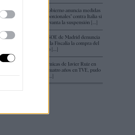
de las
El Gobierno anuncia medidas
12:51
a
"proporcionales" contra Italia si
no levanta la suspensión [...]
esto
na.
El PSOE de Madrid denuncia
11:29
ante la Fiscalía la compra del
"ático [...]
or
Polémicas de Javier Ruiz en
10:49
sus cuatro años en TVE, pudo
ser [...]