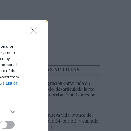
sonal or
ection to
ou may
 personal
ÚLTIMAS NOTICIAS
out of the
 downstream
Inmigración convertida en
B’s List of
14:19
negocio: desarticulada la red
que cobraba 12.000 euros por
[...]
ecibió
Una nueva vida, avance del
13:00
capítulo 24, parte 2, y capítulo
25, [...]
s