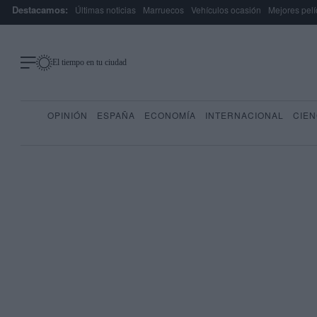
Destacamos:
Últimas noticias
Marruecos
Vehículos ocasión
Mejores pelí
El tiempo en tu ciudad
OPINIÓN
ESPAÑA
ECONOMÍA
INTERNACIONAL
CIEN