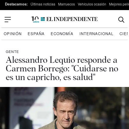
Destacamos:
Últimas noticias
Marruecos
Vehículos ocasión
Mejores pelí
OPINIÓN
ESPAÑA
ECONOMÍA
INTERNACIONAL
CIE
GENTE
Alessandro Lequio responde a
Carmen Borrego: "Cuidarse no
es un capricho, es salud"