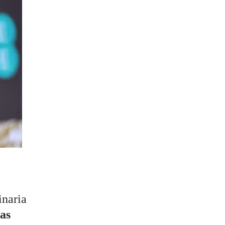
inaria
ras