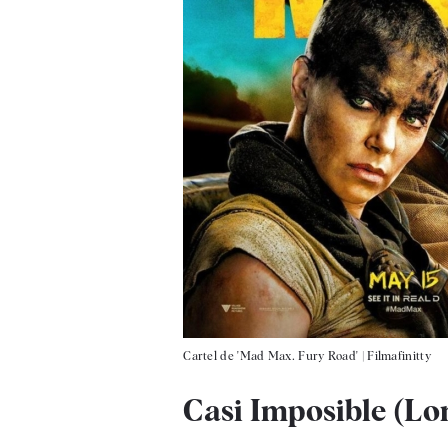
Cartel de 'Mad Max. Fury Road'
|
Filmafinitty
Casi Imposible (Lo