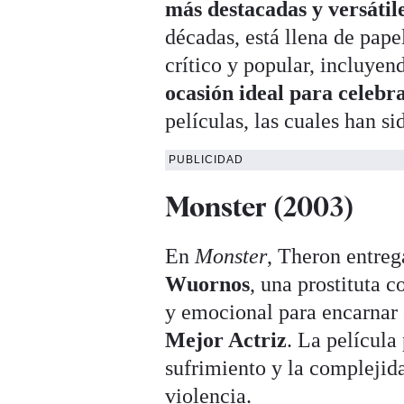
más destacadas y versáti
décadas, está llena de pap
crítico y popular, incluye
ocasión ideal para celebr
películas, las cuales han si
PUBLICIDAD
Monster (2003)
En
Monster
, Theron entre
Wuornos
, una prostituta c
y emocional para encarnar 
Mejor Actriz
. La película
sufrimiento y la complejida
violencia.