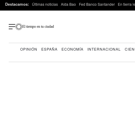
Destacamos:
Últimas noticias
Aída Bao
Fed Banco Santander
En tierra 
El tiempo en tu ciudad
OPINIÓN
ESPAÑA
ECONOMÍA
INTERNACIONAL
CIEN