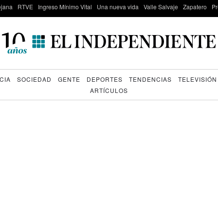
lejana
RTVE
Ingreso Mínimo Vital
Una nueva vida
Valle Salvaje
Zapatero
Pr
CIA
SOCIEDAD
GENTE
DEPORTES
TENDENCIAS
TELEVISIÓN
ARTÍCULOS