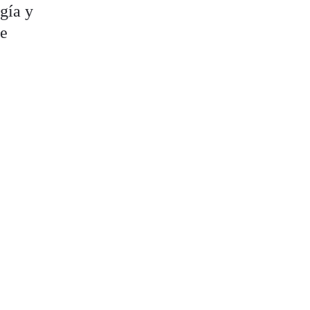
gía y
je