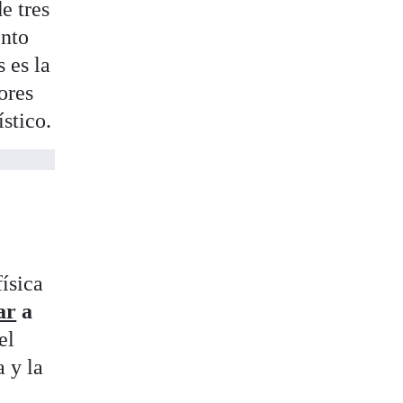
e tres
ento
 es la
ores
ístico.
física
ar
a
el
 y la