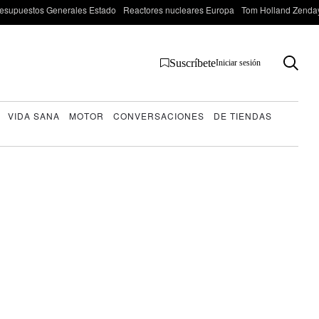
esupuestos Generales Estado
Reactores nucleares Europa
Tom Holland Zenda
Suscríbete
Iniciar sesión
VIDA SANA
MOTOR
CONVERSACIONES
DE TIENDAS