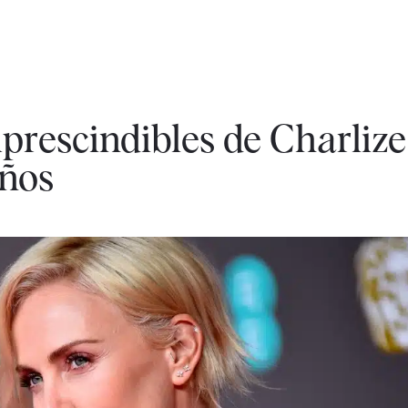
mprescindibles de Charliz
años