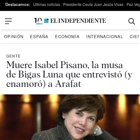
Destacamos:
Últimas noticias
Presidente Ceuta Juan Jesús Vivas
Paz Ve
OPINIÓN
ESPAÑA
ECONOMÍA
INTERNACIONAL
CIE
GENTE
Muere Isabel Pisano, la musa
de Bigas Luna que entrevistó (y
enamoró) a Arafat