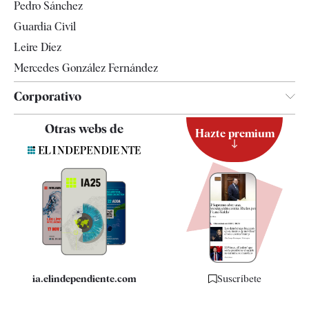
Pedro Sánchez
Tendencias
Guardia Civil
Leire Díez
Mercedes González Fernández
Corporativo
Contacto
Otras webs de
Hazte premium
Suscripción
Newsletter
Apps
Quiénes somos
Especificaciones
ia.elindependiente.com
Suscríbete