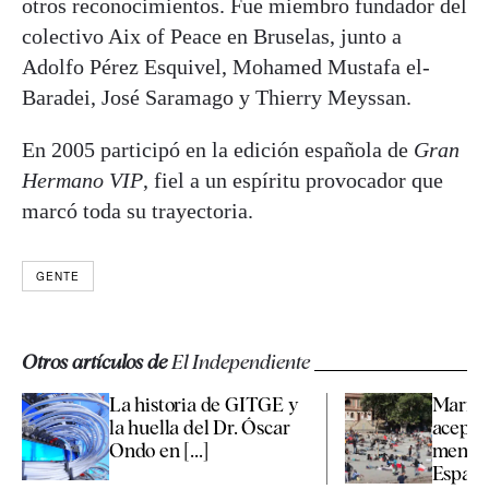
otros reconocimientos. Fue miembro fundador del
colectivo Aix of Peace en Bruselas, junto a
Adolfo Pérez Esquivel, Mohamed Mustafa el-
Baradei, José Saramago y Thierry Meyssan.
En 2005 participó en la edición española de
Gran
Hermano VIP
, fiel a un espíritu provocador que
marcó toda su trayectoria.
GENTE
Otros artículos de
El Independiente
La historia de GITGE y
Marrue
la huella del Dr. Óscar
aceptar
Ondo en [...]
menore
España 