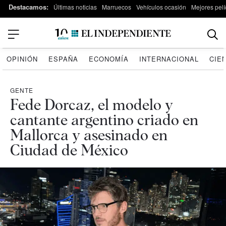
Destacamos:
Últimas noticias
Marruecos
Vehículos ocasión
Mejores pelí
OPINIÓN
ESPAÑA
ECONOMÍA
INTERNACIONAL
CIE
GENTE
Fede Dorcaz, el modelo y
cantante argentino criado en
Mallorca y asesinado en
Ciudad de México