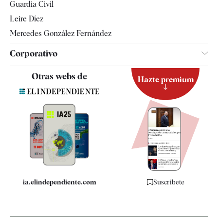
Guardia Civil
Leire Díez
Mercedes González Fernández
Corporativo
Contacto
Otras webs de
Hazte premium
Suscripción
Newsletter
Apps
Quiénes somos
Especificaciones
ia.elindependiente.com
Suscríbete