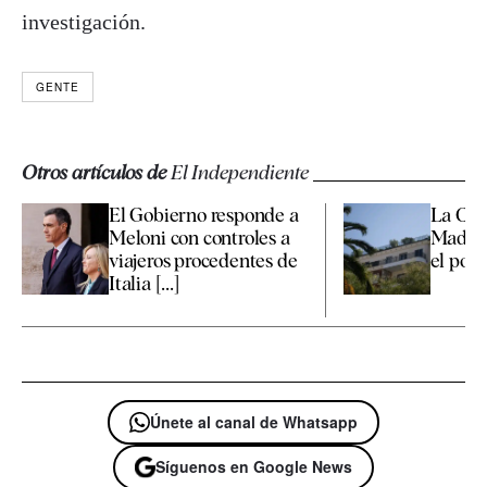
investigación.
GENTE
Otros artículos de
El Independiente
El Gobierno responde a
La Co
Meloni con controles a
Madrid
viajeros procedentes de
el polé
Italia [...]
Únete al canal de Whatsapp
Síguenos en Google News