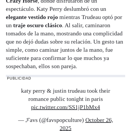
Crazy Horse
, donde disfrutaron de un
espectáculo. Katy Perry deslumbró con un
elegante vestido rojo
mientras Trudeau optó por
un
traje oscuro clásico
. Al salir, caminaron
tomados de la mano, mostrando una complicidad
que no dejó dudas sobre su relación. Un gesto tan
simple, como caminar juntos de la mano, fue
suficiente para confirmar lo que muchos ya
sospechaban, ellos son pareja.
PUBLICIDAD
katy perry & justin trudeau took their
romance public tonight in paris
pic.twitter.com/SS1jP1bMx4
— 𝓕avs (@favspopculture)
October 26,
2025