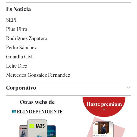
España
Es Noticia
Economía
SEPI
Internacional
Plus Ultra
Gente
Rodríguez Zapatero
Televisión
Pedro Sánchez
Tendencias
Guardia Civil
Leire Díez
Mercedes González Fernández
Corporativo
Contacto
Otras webs de
Hazte premium
Suscripción
Newsletter
Apps
Quiénes somos