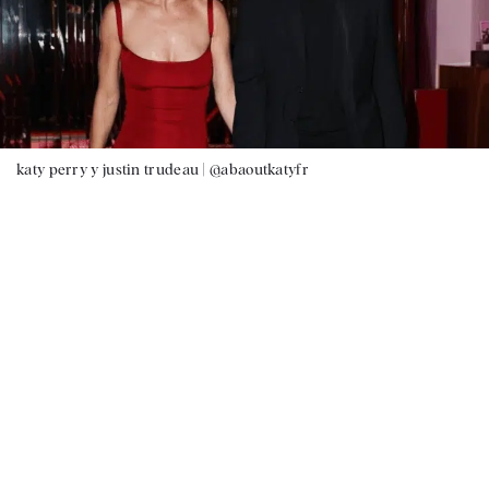
katy perry y justin trudeau |
@abaoutkatyfr