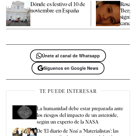
Dónde es festivo el 10 de
Rosalía
noviembre en España
'Bergha
signifi
canció
Únete al canal de Whatsapp
Síguenos en Google News
TE PUEDE INTERESAR
La humanidad debe estar preparada ante
los riesgos del impacto de un asteroide,
según un experto de la NASA
De 'El diario de Noa' a 'Materialistas': las