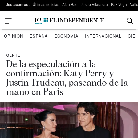
Destacamos:
Últimas noticias
Aída Bao
Josep Vilarasau
Paz Vega
Vall
OPINIÓN
ESPAÑA
ECONOMÍA
INTERNACIONAL
CIE
GENTE
De la especulación a la
confirmación: Katy Perry y
Justin Trudeau, paseando de la
mano en París