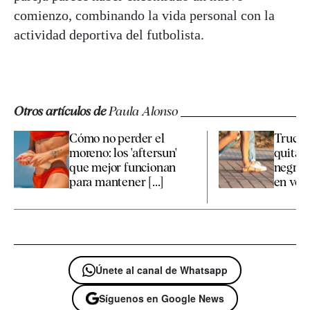
comienzo, combinando la vida personal con la
actividad deportiva del futbolista.
Otros artículos de
Paula Alonso
Cómo no perder el
Trucos
moreno: los 'aftersun'
quitar
que mejor funcionan
negras 
para mantener [...]
en ver
Únete al canal de Whatsapp
Síguenos en Google News