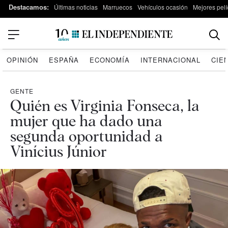
Destacamos:
Últimas noticias
Marruecos
Vehículos ocasión
Mejores pelí
OPINIÓN
ESPAÑA
ECONOMÍA
INTERNACIONAL
CIE
GENTE
Quién es Virginia Fonseca, la
mujer que ha dado una
segunda oportunidad a
Vinícius Júnior