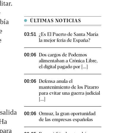
itar.
e
abía
ÚLTIMAS NOTICIAS
e
¿Es El Puerto de Santa María
03:51
e
la mejor feria de España?
Dos cargos de Podemos
00:06
alimentaban a Crónica Libre,
el digital pagado por [...]
Defensa anula el
00:06
mantenimiento de los Pizarro
para evitar una guerra judicial
[...]
salida
Ormuz, la gran oportunidad
00:06
de las empresas españolas
 Ha
 para