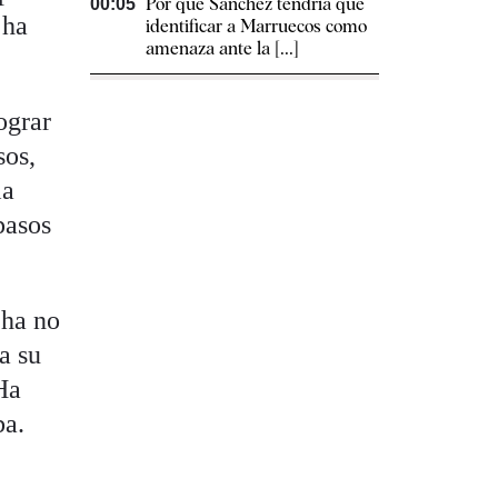
Por qué Sánchez tendría que
00:05
 ha
identificar a Marruecos como
amenaza ante la [...]
ograr
sos,
la
pasos
cha no
a su
Ha
ba.