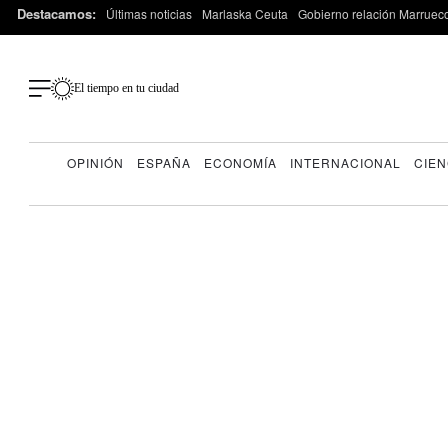
Destacamos:
Últimas noticias
Marlaska Ceuta
Gobierno relación Marruec
El tiempo en tu ciudad
OPINIÓN
ESPAÑA
ECONOMÍA
INTERNACIONAL
CIEN