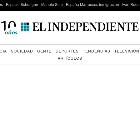
os
Espacio Schengen
Manolo Solo
España Marruecos inmigración
Ivan Red
CIA
SOCIEDAD
GENTE
DEPORTES
TENDENCIAS
TELEVISIÓN
ARTÍCULOS