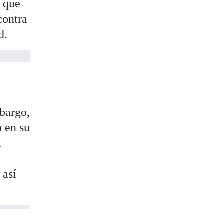
e que
contra
d.
bargo,
o en su
a
 así