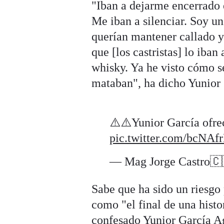
"Iban a dejarme encerrado 
Me iban a silenciar. Soy un
querían mantener callado y 
que [los castristas] lo iban
whisky. Ya he visto cómo s
mataban", ha dicho Yunior 
⚠️⚠️Yunior García ofrec
pic.twitter.com/bcNAf
— Mag Jorge Castro
Sabe que ha sido un riesgo 
como "el final de una histor
confesado Yunior García Ag