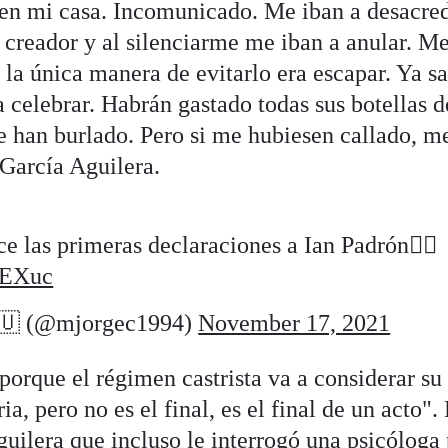
en mi casa. Incomunicado. Me iban a desacred
 creador y al silenciarme me iban a anular. M
la única manera de evitarlo era escapar. Ya s
 a celebrar. Habrán gastado todas sus botellas d
e han burlado. Pero si me hubiesen callado, m
García Aguilera.
e las primeras declaraciones a Ian Padrón👇🏻
rEXuc
🇺 (@mjorgec1994)
November 17, 2021
porque el régimen castrista va a considerar su 
ia, pero no es el final, es el final de un acto".
uilera que incluso le interrogó una psicóloga