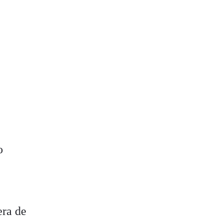
o
era de