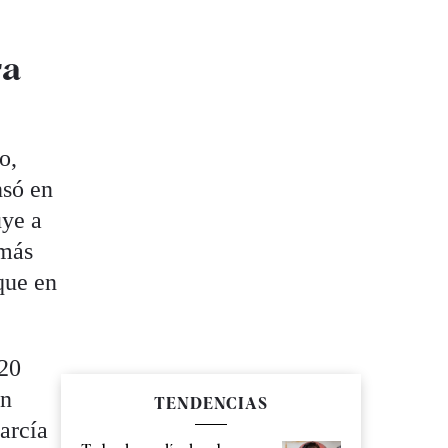
ra
o,
nsó en
uye a
 más
que en
620
en
TENDENCIAS
arcía