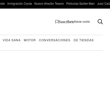
ondo
Inmigración Ceuta
Nuevo director Tesoro
Películas Spider-Man
Juez Cal
Suscríbete
Iniciar sesión
VIDA SANA
MOTOR
CONVERSACIONES
DE TIENDAS