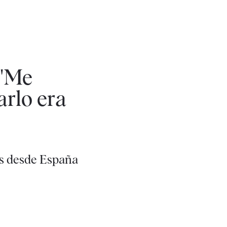
 "Me
arlo era
os desde España