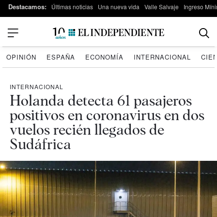
Destacamos:
Últimas noticias
Una nueva vida
Valle Salvaje
Ingreso Míni
OPINIÓN
ESPAÑA
ECONOMÍA
INTERNACIONAL
CIE
INTERNACIONAL
Holanda detecta 61 pasajeros
positivos en coronavirus en dos
vuelos recién llegados de
Sudáfrica