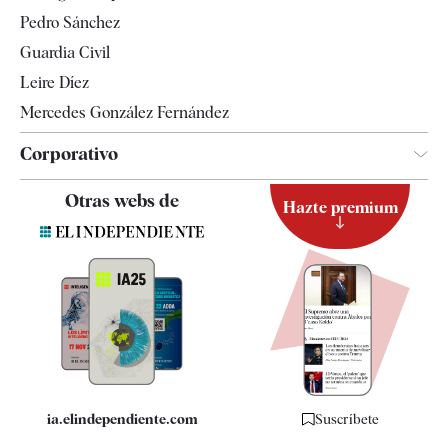
Televisión
Pedro Sánchez
Tendencias
Guardia Civil
Leire Díez
Mercedes González Fernández
Corporativo
Contacto
Otras webs de
Hazte premium
Suscripción
Newsletter
Apps
Quiénes somos
Especificaciones
ia.elindependiente.com
Suscríbete