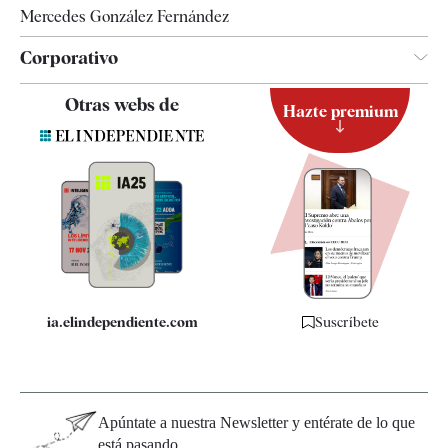
Mercedes González Fernández
Corporativo
Contacto
Otras webs de
Hazte premium
Suscripción
Newsletter
Apps
Quiénes somos
Especificaciones
ia.elindependiente.com
Suscríbete
Apúntate a nuestra Newsletter y entérate de lo que
está pasando