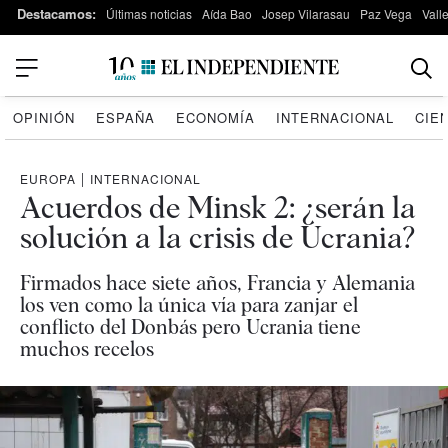
Destacamos:
Últimas noticias
Aída Bao
Josep Vilarasau
Paz Vega
Vall
OPINIÓN
ESPAÑA
ECONOMÍA
INTERNACIONAL
CIE
EUROPA
|
INTERNACIONAL
Acuerdos de Minsk 2: ¿serán la
solución a la crisis de Ucrania?
Firmados hace siete años, Francia y Alemania
los ven como la única vía para zanjar el
conflicto del Donbás pero Ucrania tiene
muchos recelos