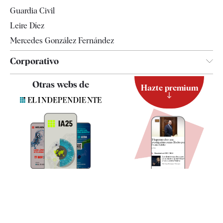
Tendencias
Guardia Civil
Leire Díez
Mercedes González Fernández
Corporativo
Contacto
Otras webs de
Hazte premium
Suscripción
Newsletter
Apps
Quiénes somos
Especificaciones
ia.elindependiente.com
Suscríbete