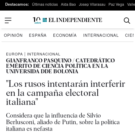
Destacamos:
Últimas noticias
Aída Bao
Josep Vilarasau
Paz Vega
Vall
OPINIÓN
ESPAÑA
ECONOMÍA
INTERNACIONAL
CIE
EUROPA
|
INTERNACIONAL
GIANFRANCO PASQUINO / CATEDRÁTICO
EMÉRITO DE CIENCIA POLÍTICA EN LA
UNIVERSIDA DDE BOLONIA
"Los rusos intentarán interferir
en la campaña electoral
italiana"
Considera que la influencia de Silvio
Berlusconi, aliado de Putin, sobre la política
italiana es nefasta