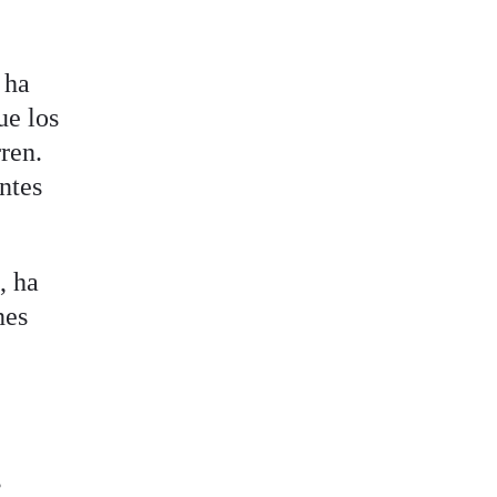
 ha
ue los
ren.
ntes
, ha
nes
s