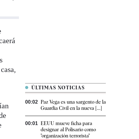
e
caerá
s
 casa,
ÚLTIMAS NOTICIAS
Paz Vega es una sargento de la
00:02
ían
Guardia Civil en la nueva [...]
 de
EEUU mueve ficha para
00:01
e
designar al Polisario como
"organización terrorista"