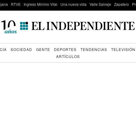
lejana
RTVE
Ingreso Mínimo Vital
Una nueva vida
Valle Salvaje
Zapatero
Pr
CIA
SOCIEDAD
GENTE
DEPORTES
TENDENCIAS
TELEVISIÓN
ARTÍCULOS