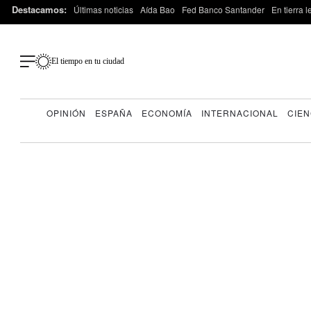
Destacamos:
Últimas noticias
Aída Bao
Fed Banco Santander
En tierra 
El tiempo en tu ciudad
OPINIÓN
ESPAÑA
ECONOMÍA
INTERNACIONAL
CIEN