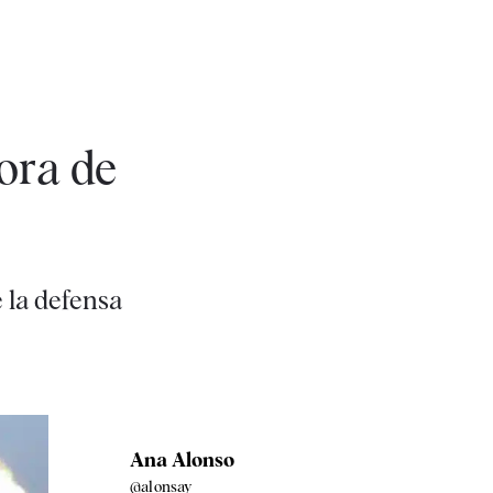
dora de
 la defensa
Ana Alonso
@alonsay