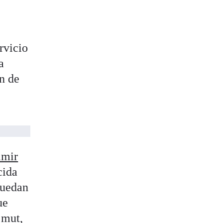
ervicio
a
n de
imir
cida
quedan
ue
jmut,