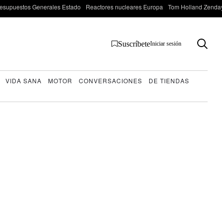
esupuestos Generales Estado
Reactores nucleares Europa
Tom Holland Zenda
Suscríbete
Iniciar sesión
VIDA SANA
MOTOR
CONVERSACIONES
DE TIENDAS