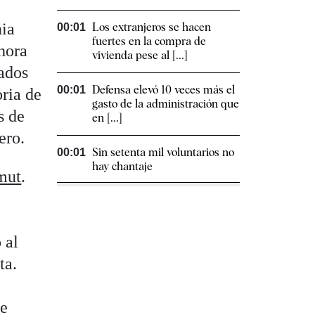
nia
Los extranjeros se hacen
00:01
fuertes en la compra de
hora
vivienda pese al [...]
iados
Defensa elevó 10 veces más el
00:01
ria de
gasto de la administración que
s de
en [...]
ero.
Sin setenta mil voluntarios no
00:01
hay chantaje
mut
.
 al
ta.
de