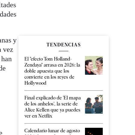
ltades
idades
anas y
TENDENCIAS
a vez
e han
El "efecto Tom Holland-
Zendaya" arrasa en 2026: la
de
doble apuesta que los
convierte en los reyes de
Hollywood
Final explicado de 'El mapa
de los anhelos', la serie de
Alice Kellen que ya puedes
ver en Netflix
Calendario lunar de agosto
e