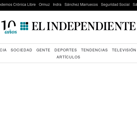
odemos Crónica Libre
Ormuz
Indra
Sánchez Marruecos
Seguridad Social
Sá
CIA
SOCIEDAD
GENTE
DEPORTES
TENDENCIAS
TELEVISIÓN
ARTÍCULOS