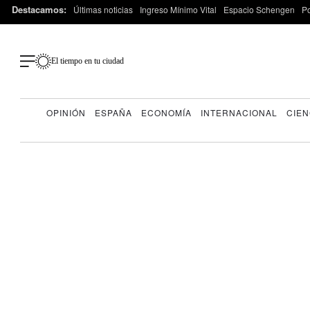
Destacamos:
Últimas noticias
Ingreso Mínimo Vital
Espacio Schengen
P
El tiempo en tu ciudad
OPINIÓN
ESPAÑA
ECONOMÍA
INTERNACIONAL
CIEN