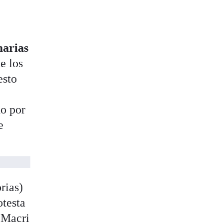
marias
e los
esto
do por
e
rias)
otesta
 Macri