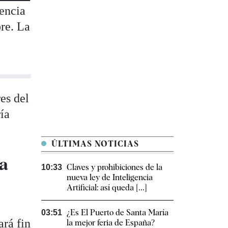
dencia
bre. La
res del
ría
ÚLTIMAS NOTICIAS
la
Claves y prohibiciones de la
10:33
nueva ley de Inteligencia
Artificial: así queda [...]
¿Es El Puerto de Santa María
03:51
ará fin
la mejor feria de España?