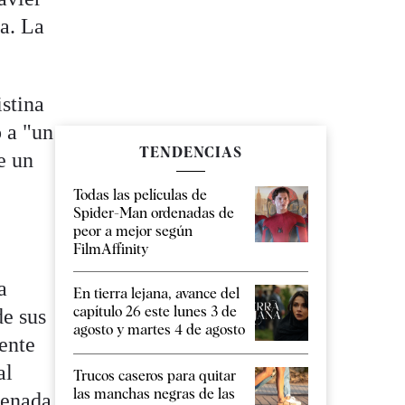
a. La
stina
o a "un
TENDENCIAS
e un
Todas las películas de
Spider-Man ordenadas de
peor a mejor según
FilmAffinity
a
En tierra lejana, avance del
capítulo 26 este lunes 3 de
de sus
agosto y martes 4 de agosto
dente
al
Trucos caseros para quitar
las manchas negras de las
denada