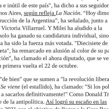
ra e inútil de este país", ha dicho a sus seguido
nos Aires,
según refleja
La Nación
. “Hoy dimo
rucción de la Argentina”, ha señalado, junto a
 Victoria Villarruel. Y Milei ha aludido a la
solo ha ganado su candidatura individual, sin
 ha sido la fuerza más votada. "Diecisiete de
leta", ha remarcado en alusión al color de su p
ión", ha clamado el ahora diputado, que se ve
n primera vuelta el 22 de octubre.
"de bien" que se sumen a "la revolución libera
l
Se viene
(el estallido), ha clamado: "Si los pol
 a sacarlos definitivamente!" Como Donald T
 de la antipolítica.
Así logró su escaño en las