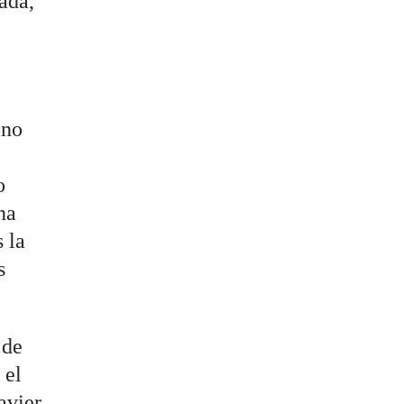
ada,
ano
o
na
 la
s
 de
 el
avier