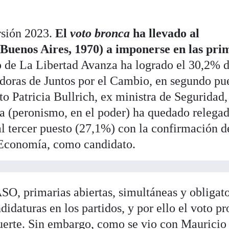
rsión 2023.
El
voto bronca
ha llevado al
 (Buenos Aires, 1970) a imponerse en las pri
o de La Libertad Avanza ha logrado el 30,2% d
vadoras de Juntos por el Cambio, en segundo pu
o Patricia Bullrich, ex ministra de Seguridad,
ia (peronismo, en el poder) ha quedado relega
al tercer puesto (27,1%) con la confirmación d
 Economía, como candidato.
ASO, primarias abiertas, simultáneas y obligato
idaturas en los partidos, y por ello el voto pr
uerte. Sin embargo, como se vio con
Mauricio