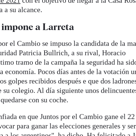
de 2021
con el objetivo de llegar a la Casa Ros
a a su alcance.
e impone a Larreta
por el Cambio se impuso la candidata de la m
ridad Patricia Bullrich, a su rival, Horacio
ltimo tramo de la campaña la seguridad ha sid
la economía. Pocos días antes de la votación u
os golpes recibidos después e que dos ladrones
 su colegio. Al día siguiente unos delincuente
 quedarse con su coche.
nfiada en que Juntos por el Cambio gane el 22
ocar para ganar las elecciones generales y ser
 a los argentinos", ha dicho. Ha felicitado a J