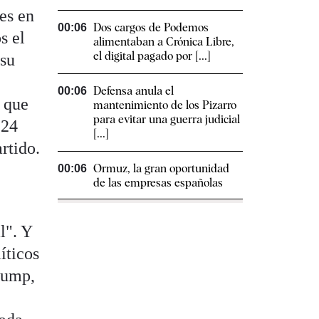
res en
Dos cargos de Podemos
00:06
s el
alimentaban a Crónica Libre,
el digital pagado por [...]
 su
Defensa anula el
00:06
o que
mantenimiento de los Pizarro
para evitar una guerra judicial
 24
[...]
artido.
Ormuz, la gran oportunidad
00:06
de las empresas españolas
l". Y
íticos
rump,