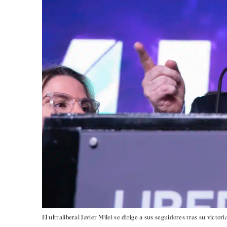
El ultraliberal Javier Milei se dirige a sus seguidores tras su victori