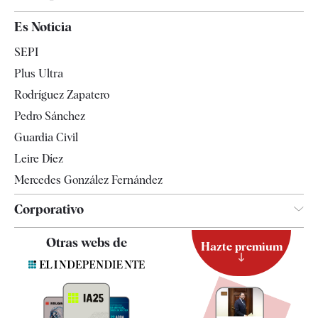
España
Es Noticia
Economía
SEPI
Internacional
Plus Ultra
Gente
Rodríguez Zapatero
Televisión
Pedro Sánchez
Tendencias
Guardia Civil
Leire Díez
Mercedes González Fernández
Corporativo
Contacto
Otras webs de
Hazte premium
Suscripción
Newsletter
Apps