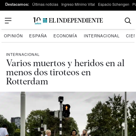
Destacamos:
Últimas noticias
Ingreso Mínimo Vital
Espacio Schengen
P
OPINIÓN
ESPAÑA
ECONOMÍA
INTERNACIONAL
CIE
INTERNACIONAL
Varios muertos y heridos en al
menos dos tiroteos en
Rotterdam