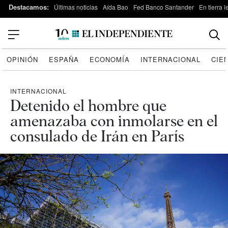
Destacamos:
Últimas noticias
Aída Bao
Fed Banco Santander
En tierra 
OPINIÓN
ESPAÑA
ECONOMÍA
INTERNACIONAL
CIE
INTERNACIONAL
Detenido el hombre que
amenazaba con inmolarse en el
consulado de Irán en París