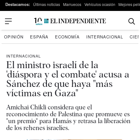
Destacamos:
Últimas noticias
Marruecos
Vehículos ocasión
Mejores pelí
OPINIÓN
ESPAÑA
ECONOMÍA
INTERNACIONAL
CIE
INTERNACIONAL
El ministro israelí de la
'diáspora y el combate' acusa a
Sánchez de que haya "más
víctimas en Gaza"
Amichai Chikli considera que el
reconocimiento de Palestina que promueve es
"un premio" para Hamás y retrasa la liberación
de los rehenes israelíes.