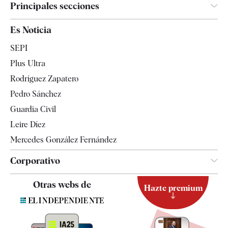
Principales secciones
España
Es Noticia
Economía
SEPI
Internacional
Plus Ultra
Gente
Rodríguez Zapatero
Televisión
Pedro Sánchez
Tendencias
Guardia Civil
Leire Díez
Mercedes González Fernández
Corporativo
Contacto
Otras webs de
Hazte premium
Suscripción
Newsletter
Apps