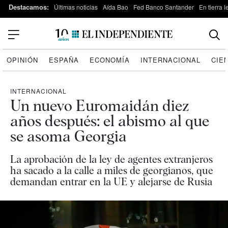
Destacamos:
Últimas noticias
Aída Bao
Fed Banco Santander
En tierra 
OPINIÓN
ESPAÑA
ECONOMÍA
INTERNACIONAL
CIE
INTERNACIONAL
Un nuevo Euromaidán diez
años después: el abismo al que
se asoma Georgia
La aprobación de la ley de agentes extranjeros
ha sacado a la calle a miles de georgianos, que
demandan entrar en la UE y alejarse de Rusia