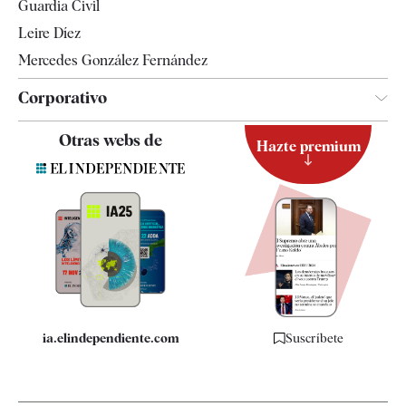
Guardia Civil
Leire Díez
Mercedes González Fernández
Corporativo
Contacto
Otras webs de
Hazte premium
Suscripción
Newsletter
Apps
Quiénes somos
Especificaciones
ia.elindependiente.com
Suscríbete