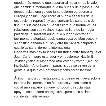
queda más remedio que soportar al mulary,mas le vale
que cambie a monarquia que no reina y deje paso a una
democracia plena ya que tanto quieren parecerse a
Europa,y desde luego libere al pueblo saharaui de la
ocupación y represión,y que vuelvan los saharauis de
tinduf a sus casas en el Sáhara libre,que normalice las
relaciones con sus vecinos y que se libre de la magia
palaciega..el matzem,aunque lo pueden destronar
fácilmente o atentado posible,una cosa es Marruecos y
su destino ganado a pulso y otra un Sáhara ocupado al
cual le asiste el derecho internacional.
Cada vez más hay muchas similitudes entre monarquia,el
Juan Carlo I ,puro estafador y embustero,el Hasán II
,vividor y falso,el Mohamed otro vividor y yomqui,alguno
inglés,ídem Andrés,en fin parasitis que se sirven de la
gente a la que dicen defender y consideran lacayos.
Ánimo Francia con estas postura que no es nueva,solo le
interesa los intereses en Marruecos,vamos como el
socialismo español,aunque no todos los socialistas
apoyen esa postura entreguista…pero se lo callan o
consienten,feliz verano