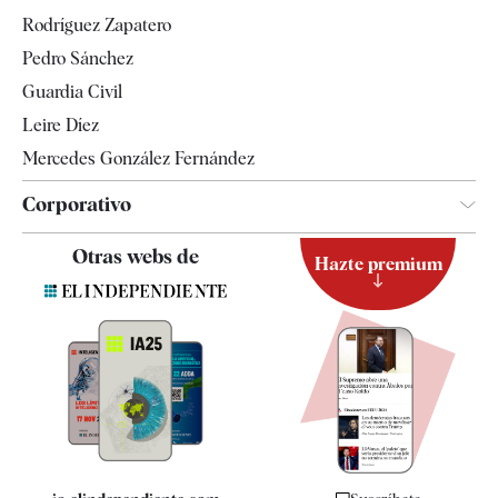
Gente
Rodríguez Zapatero
Televisión
Pedro Sánchez
Tendencias
Guardia Civil
Leire Díez
Mercedes González Fernández
Corporativo
Contacto
Otras webs de
Hazte premium
Suscripción
Newsletter
Apps
Quiénes somos
Especificaciones