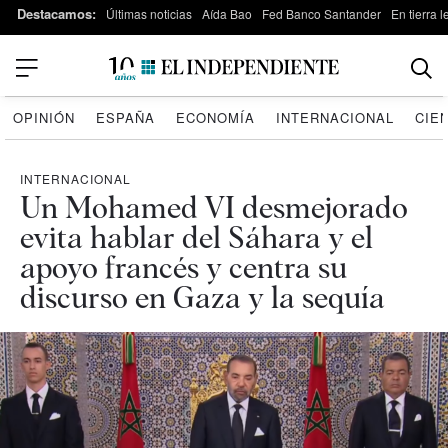
Destacamos:
Últimas noticias
Aída Bao
Fed Banco Santander
En tierra 
OPINIÓN
ESPAÑA
ECONOMÍA
INTERNACIONAL
CIE
INTERNACIONAL
Un Mohamed VI desmejorado
evita hablar del Sáhara y el
apoyo francés y centra su
discurso en Gaza y la sequía