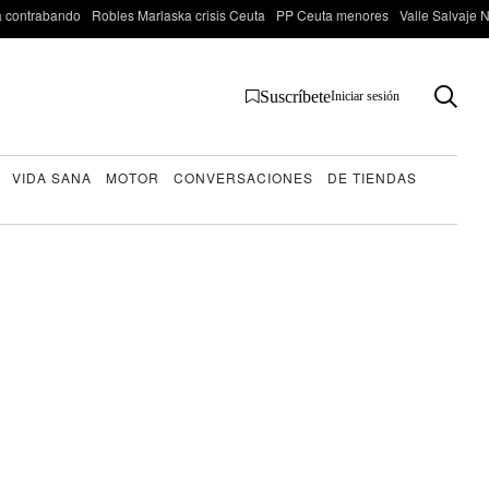
 contrabando
Robles Marlaska crisis Ceuta
PP Ceuta menores
Valle Salvaje N
Suscríbete
Iniciar sesión
VIDA SANA
MOTOR
CONVERSACIONES
DE TIENDAS