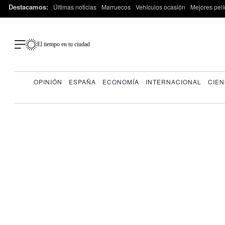
Destacamos:
Últimas noticias
Marruecos
Vehículos ocasión
Mejores pelí
El tiempo en tu ciudad
OPINIÓN
ESPAÑA
ECONOMÍA
INTERNACIONAL
CIEN