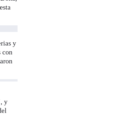
esta
rias y
s con
laron
s
, y
del