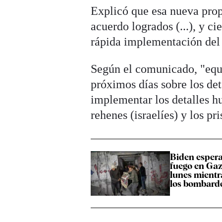
Explicó que esa nueva prop
acuerdo logrados (...), y c
rápida implementación del
Según el comunicado, "equi
próximos días sobre los deta
implementar los detalles h
rehenes (israelíes) y los pr
Biden espera
fuego en Gaz
lunes mientr
los bombarde