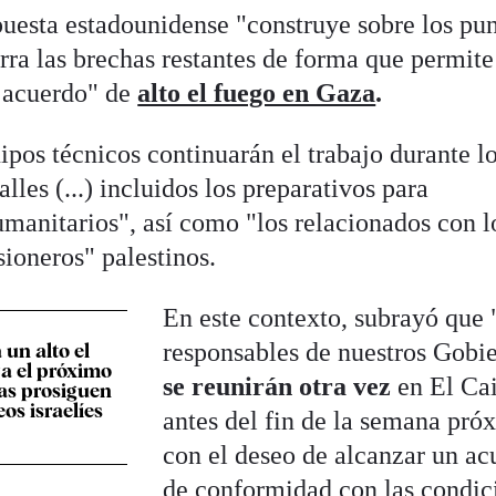
uesta estadounidense "construye sobre los pu
ierra las brechas restantes de forma que permit
 acuerdo" de
alto el fuego en Gaza
.
pos técnicos continuarán el trabajo durante l
lles (...) incluidos los preparativos para
umanitarios", así como "los relacionados con l
isioneros" palestinos.
En este contexto, subrayó que 
responsables de nuestros Gobi
 un alto el
a el próximo
se reunirán otra vez
en El Ca
as prosiguen
os israelíes
antes del fin de la semana pró
con el deseo de alcanzar un ac
de conformidad con las condic