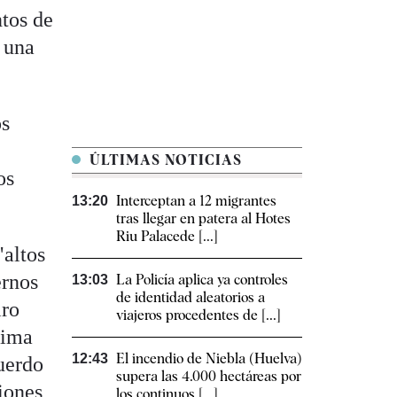
ntos de
e una
os
ÚLTIMAS NOTICIAS
os
Interceptan a 12 migrantes
13:20
tras llegar en patera al Hotes
Riu Palacede [...]
"altos
ernos
La Policía aplica ya controles
13:03
de identidad aleatorios a
iro
viajeros procedentes de [...]
xima
El incendio de Niebla (Huelva)
12:43
uerdo
supera las 4.000 hectáreas por
iones
los continuos [...]