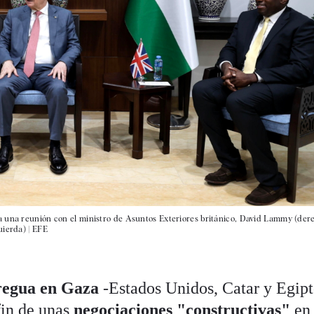
a una reunión con el ministro de Asuntos Exteriores británico, David Lammy (dere
uierda) |
EFE
regua en Gaza
-Estados Unidos, Catar y Egipt
fin de unas
negociaciones "constructivas"
en