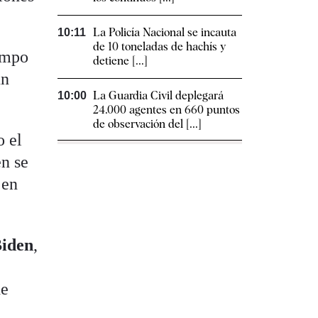
La Policía Nacional se incauta
10:11
de 10 toneladas de hachís y
empo
detiene [...]
un
La Guardia Civil deplegará
10:00
24.000 agentes en 660 puntos
de observación del [...]
o el
en se
 en
Biden
,
de