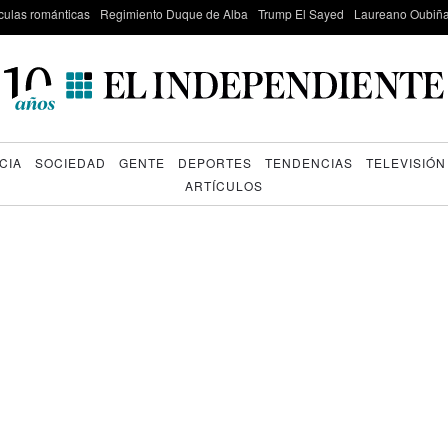
culas románticas
Regimiento Duque de Alba
Trump El Sayed
Laureano Oubiña
CIA
SOCIEDAD
GENTE
DEPORTES
TENDENCIAS
TELEVISIÓN
ARTÍCULOS