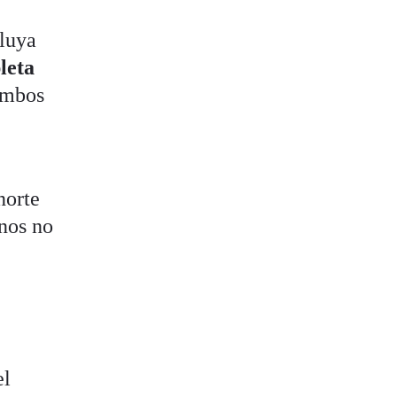
cluya
leta
 ambos
norte
anos no
el