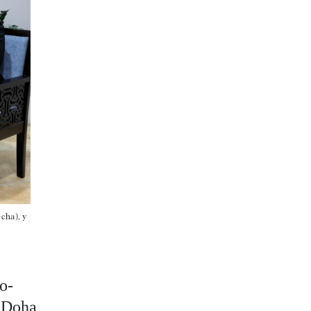
cha), y
o-
 Doha,