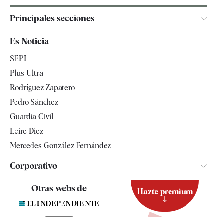
Principales secciones
España
Es Noticia
Economía
SEPI
Internacional
Plus Ultra
Gente
Rodríguez Zapatero
Televisión
Pedro Sánchez
Tendencias
Guardia Civil
Leire Díez
Mercedes González Fernández
Corporativo
Contacto
Otras webs de
Hazte premium
Suscripción
Newsletter