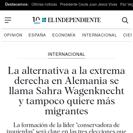
Destacamos:
Últimas noticias
Presidente Ceuta Juan Jesús Vivas
Paz Ve
OPINIÓN
ESPAÑA
ECONOMÍA
INTERNACIONAL
CIE
INTERNACIONAL
La alternativa a la extrema
derecha en Alemania se
llama Sahra Wagenknecht
y tampoco quiere más
migrantes
La formación de la líder "conservadora de
izquierdas" será clave en las tres elecciones que