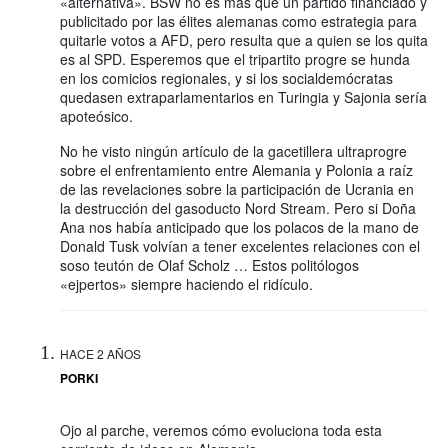
«alternativa». BSW no es más que un partido financiado y
publicitado por las élites alemanas como estrategia para
quitarle votos a AFD, pero resulta que a quien se los quita
es al SPD. Esperemos que el tripartito progre se hunda
en los comicios regionales, y si los socialdemócratas
quedasen extraparlamentarios en Turingia y Sajonia sería
apoteósico.
No he visto ningún artículo de la gacetillera ultraprogre
sobre el enfrentamiento entre Alemania y Polonia a raíz
de las revelaciones sobre la participación de Ucrania en
la destrucción del gasoducto Nord Stream. Pero si Doña
Ana nos había anticipado que los polacos de la mano de
Donald Tusk volvían a tener excelentes relaciones con el
soso teutón de Olaf Scholz … Estos politólogos
«ejpertos» siempre haciendo el ridículo.
HACE 2 AÑOS
PORKI
Ojo al parche, veremos cómo evoluciona toda esta