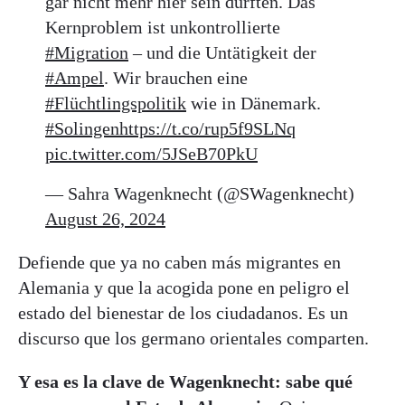
gar nicht mehr hier sein dürften. Das
Kernproblem ist unkontrollierte
#Migration
– und die Untätigkeit der
#Ampel
. Wir brauchen eine
#Flüchtlingspolitik
wie in Dänemark.
#Solingen
https://t.co/rup5f9SLNq
pic.twitter.com/5JSeB70PkU
— Sahra Wagenknecht (@SWagenknecht)
August 26, 2024
Defiende que ya no caben más migrantes en
Alemania y que la acogida pone en peligro el
estado del bienestar de los ciudadanos. Es un
discurso que los germano orientales comparten.
Y esa es la clave de Wagenknecht: sabe qué