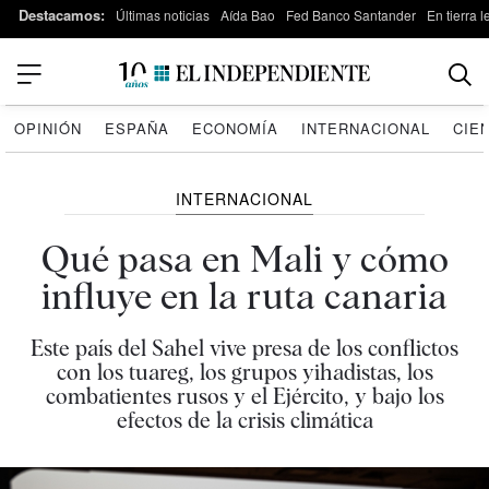
Destacamos:
Últimas noticias
Aída Bao
Fed Banco Santander
En tierra 
OPINIÓN
ESPAÑA
ECONOMÍA
INTERNACIONAL
CIE
INTERNACIONAL
Qué pasa en Mali y cómo
influye en la ruta canaria
Este país del Sahel vive presa de los conflictos
con los tuareg, los grupos yihadistas, los
combatientes rusos y el Ejército, y bajo los
efectos de la crisis climática