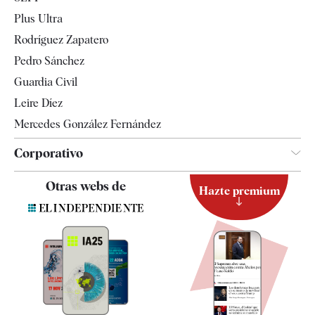
Internacional
Plus Ultra
Gente
Rodríguez Zapatero
Televisión
Pedro Sánchez
Tendencias
Guardia Civil
Leire Díez
Mercedes González Fernández
Corporativo
Contacto
Otras webs de
Hazte premium
Suscripción
Newsletter
Apps
Quiénes somos
Especificaciones