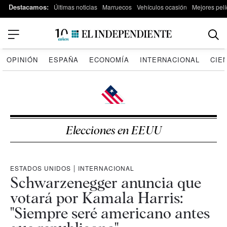
Destacamos:
Últimas noticias
Marruecos
Vehículos ocasión
Mejores pelí
OPINIÓN
ESPAÑA
ECONOMÍA
INTERNACIONAL
CIE
Elecciones en EEUU
ESTADOS UNIDOS
|
INTERNACIONAL
Schwarzenegger anuncia que
votará por Kamala Harris:
"Siempre seré americano antes