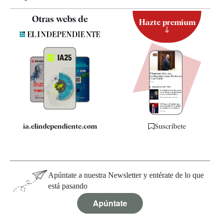
Contacto
Otras webs de
Hazte premium
Suscripción
Newsletter
Apps
Quiénes somos
Especificaciones
ia.elindependiente.com
Suscríbete
Apúntate a nuestra Newsletter y entérate de lo que
está pasando
Apúntate