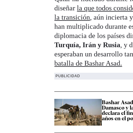
diseñar
la que todos consid
la transición
, aún incierta 
han multiplicado durante es
diplomacia de los países di
Turquía, Irán y Rusia
, y 
esperaban un desarrollo ta
batalla de Bashar Asad.
PUBLICIDAD
Bashar Asad
Damasco y l
declara el fi
años en el p