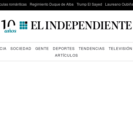
culas románticas
Regimiento Duque de Alba
Trump El Sayed
Laureano Oubiña
CIA
SOCIEDAD
GENTE
DEPORTES
TENDENCIAS
TELEVISIÓN
ARTÍCULOS