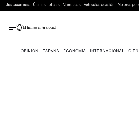
Destacamos:
Últimas noticias
Marruecos
Vehículos ocasión
Mejores pelí
El tiempo en tu ciudad
OPINIÓN
ESPAÑA
ECONOMÍA
INTERNACIONAL
CIEN