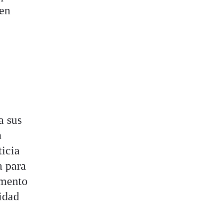
 en
a sus
n
ticia
a para
omento
ridad