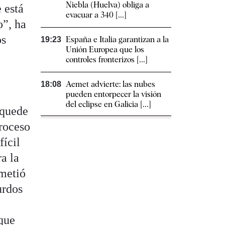
Niebla (Huelva) obliga a
 está
evacuar a 340 [...]
o”, ha
os
España e Italia garantizan a la
19:23
Unión Europea que los
controles fronterizos [...]
Aemet advierte: las nubes
18:08
pueden entorpecer la visión
del eclipse en Galicia [...]
 quede
proceso
fícil
a la
ometió
urdos
 que