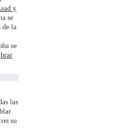
Asad y
ha se
 de la
oha se
ibrar
as las
blar
con su