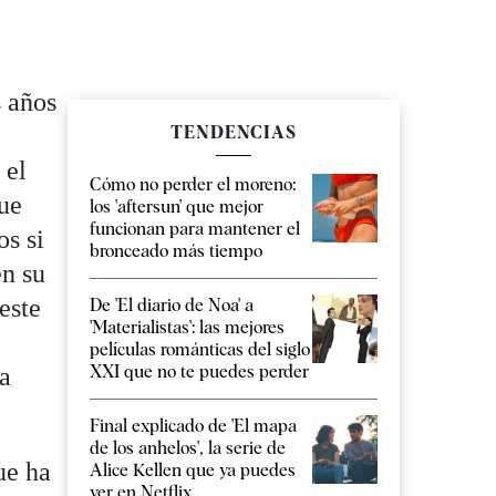
s años
TENDENCIAS
 el
Cómo no perder el moreno:
que
los 'aftersun' que mejor
funcionan para mantener el
os si
bronceado más tiempo
en su
este
De 'El diario de Noa' a
'Materialistas': las mejores
películas románticas del siglo
XXI que no te puedes perder
ha
Final explicado de 'El mapa
de los anhelos', la serie de
ue ha
Alice Kellen que ya puedes
ver en Netflix