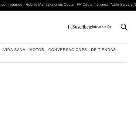
 contrabando
Robles Marlaska crisis Ceuta
PP Ceuta menores
Valle Salvaje N
Suscríbete
Iniciar sesión
VIDA SANA
MOTOR
CONVERSACIONES
DE TIENDAS