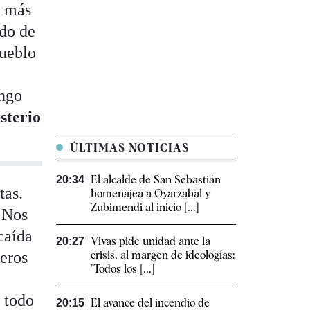
y más
ado de
pueblo
ingo
sterio
ÚLTIMAS NOTICIAS
El alcalde de San Sebastián
20:34
tas.
homenajea a Oyarzabal y
Zubimendi al inicio [...]
. Nos
caída
Vivas pide unidad ante la
20:27
deros
crisis, al margen de ideologías:
"Todos los [...]
 todo
El avance del incendio de
20:15