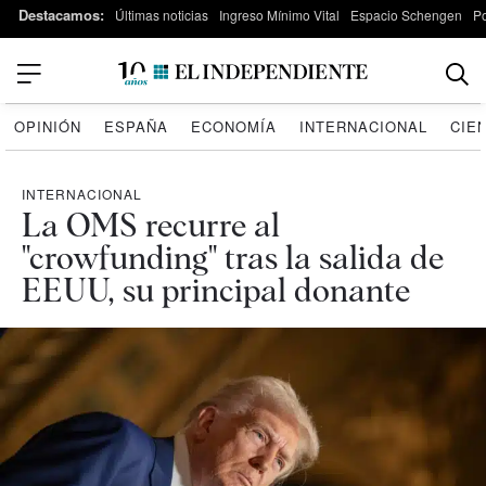
Destacamos:
Últimas noticias
Ingreso Mínimo Vital
Espacio Schengen
P
OPINIÓN
ESPAÑA
ECONOMÍA
INTERNACIONAL
CIE
INTERNACIONAL
La OMS recurre al
"crowfunding" tras la salida de
EEUU, su principal donante