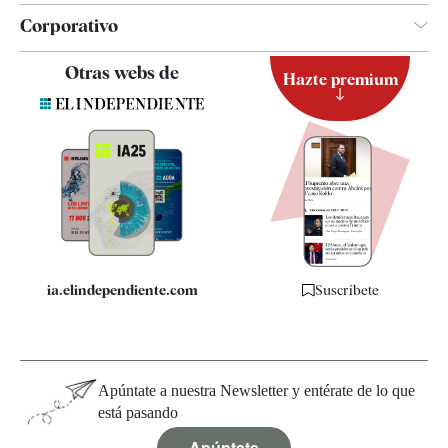
Corporativo
Contacto
Otras webs de
Hazte premium
Suscripción
Newsletter
Apps
Quiénes somos
Especificaciones
ia.elindependiente.com
Suscríbete
Apúntate a nuestra Newsletter y entérate de lo que
está pasando
Apúntate