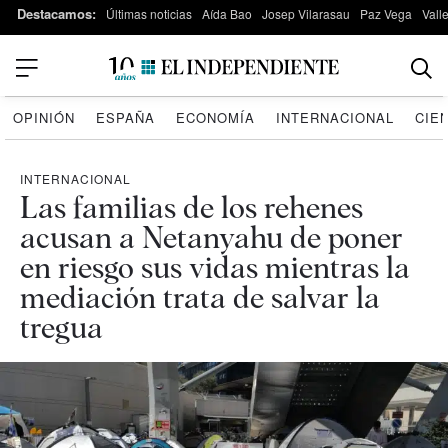
Destacamos:
Últimas noticias
Aída Bao
Josep Vilarasau
Paz Vega
Vall
OPINIÓN
ESPAÑA
ECONOMÍA
INTERNACIONAL
CIE
INTERNACIONAL
Las familias de los rehenes
acusan a Netanyahu de poner
en riesgo sus vidas mientras la
mediación trata de salvar la
tregua