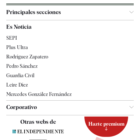
Principales secciones
España
Es Noticia
Economía
SEPI
Internacional
Plus Ultra
Gente
Rodríguez Zapatero
Televisión
Pedro Sánchez
Tendencias
Guardia Civil
Leire Díez
Mercedes González Fernández
Corporativo
Contacto
Otras webs de
Hazte premium
Suscripción
Newsletter