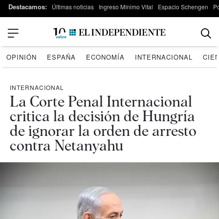
Destacamos:
Últimas noticias
Ingreso Mínimo Vital
Espacio Schengen
P
OPINIÓN
ESPAÑA
ECONOMÍA
INTERNACIONAL
CIE
INTERNACIONAL
La Corte Penal Internacional
critica la decisión de Hungría
de ignorar la orden de arresto
contra Netanyahu