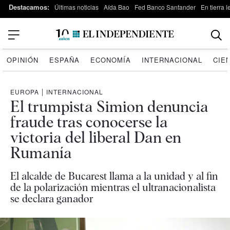
Destacamos:
Últimas noticias
Aída Bao
Fed Banco Santander
En tierra 
OPINIÓN
ESPAÑA
ECONOMÍA
INTERNACIONAL
CIE
EUROPA
|
INTERNACIONAL
El trumpista Simion denuncia
fraude tras conocerse la
victoria del liberal Dan en
Rumanía
El alcalde de Bucarest llama a la unidad y al fin
de la polarización mientras el ultranacionalista
se declara ganador