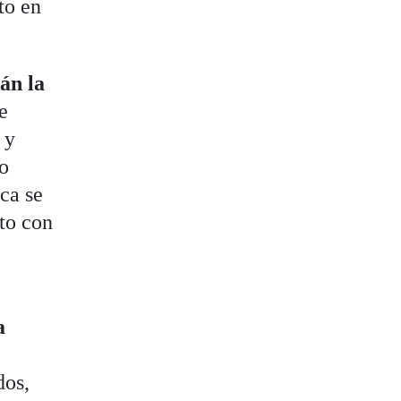
to en
án la
e
 y
no
nca se
to con
a
dos,