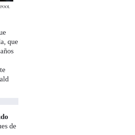
 POOL
ue
da, que
 años
te
ald
udo
ues de