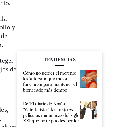
cto.
ula
ollo y
 de
n.
teger
TENDENCIAS
ijos de
Cómo no perder el moreno:
los 'aftersun' que mejor
funcionan para mantener el
bronceado más tiempo
De 'El diario de Noa' a
les,
'Materialistas': las mejores
películas románticas del siglo
,
XXI que no te puedes perder
 ahora