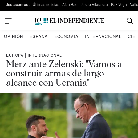
Destacamos:
Últimas noticias
Aída Bao
Josep Vilarasau
Paz Vega
Vall
OPINIÓN
ESPAÑA
ECONOMÍA
INTERNACIONAL
CIE
EUROPA
|
INTERNACIONAL
Merz ante Zelenski: "Vamos a
construir armas de largo
alcance con Ucrania"