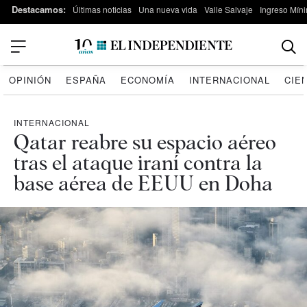
Destacamos:
Últimas noticias
Una nueva vida
Valle Salvaje
Ingreso Míni
OPINIÓN
ESPAÑA
ECONOMÍA
INTERNACIONAL
CIE
INTERNACIONAL
Qatar reabre su espacio aéreo
tras el ataque iraní contra la
base aérea de EEUU en Doha