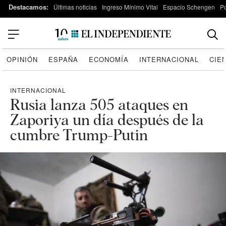
Destacamos:
Últimas noticias
Ingreso Mínimo Vital
Espacio Schengen
P
OPINIÓN
ESPAÑA
ECONOMÍA
INTERNACIONAL
CIE
INTERNACIONAL
Rusia lanza 505 ataques en
Zaporiya un día después de la
cumbre Trump-Putin