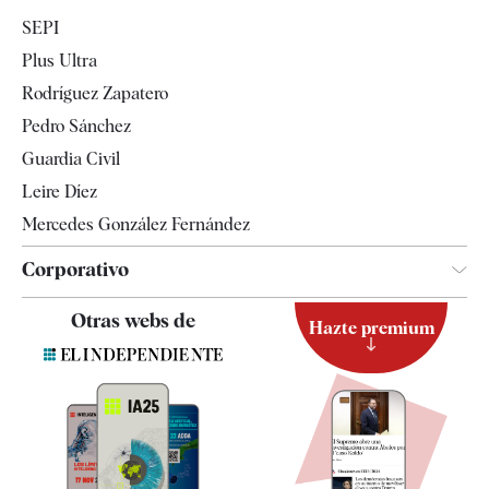
Economía
SEPI
Internacional
Plus Ultra
Gente
Rodríguez Zapatero
Televisión
Pedro Sánchez
Tendencias
Guardia Civil
Leire Díez
Mercedes González Fernández
Corporativo
Contacto
Otras webs de
Hazte premium
Suscripción
Newsletter
Apps
Quiénes somos
Especificaciones