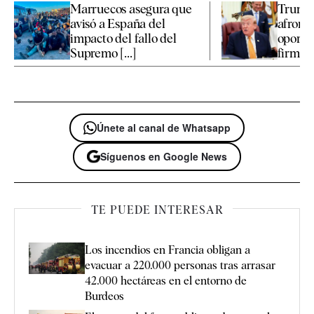
Marruecos asegura que
Trump 
avisó a España del
afronta
impacto del fallo del
oportu
Supremo [...]
firmar 
Únete al canal de Whatsapp
Síguenos en Google News
TE PUEDE INTERESAR
Los incendios en Francia obligan a
evacuar a 220.000 personas tras arrasar
42.000 hectáreas en el entorno de
Burdeos