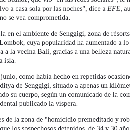
vo a casa sola por las noches", dice a
EFE
, a
 no se vea comprometida.
a en el ambiente de Senggigi, zona de résorts
e Lombok, cuya popularidad ha aumentado a lo
a a la vecina Bali, gracias a una belleza natur
a isla.
unio, como había hecho en repetidas ocasione
Aditya de Senggigi, situado a apenas un kilóme
lado su cuerpo, según un comunicado de la com
ental publicado la víspera.
es de la zona de "homicidio premeditado y ro
 que los sospechosos detenidos, de 34 y 30 año