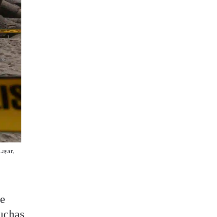
Layar,
de
uchas