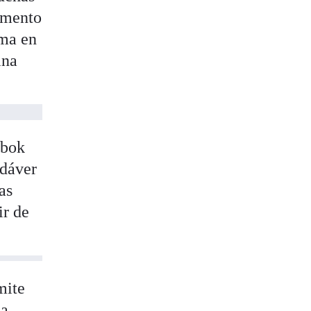
momento
lma en
ina
mbok
adáver
as
ir de
mite
ha