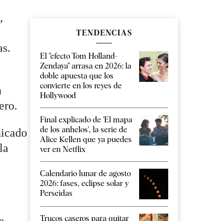
,
TENDENCIAS
as.
El "efecto Tom Holland-
Zendaya" arrasa en 2026: la
doble apuesta que los
convierte en los reyes de
n
Hollywood
ero.
Final explicado de 'El mapa
de los anhelos', la serie de
nicado
Alice Kellen que ya puedes
la
ver en Netflix
Calendario lunar de agosto
2026: fases, eclipse solar y
Perseidas
Trucos caseros para quitar
a