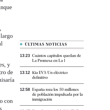
unque
,
 largo
al
ÚLTIMAS NOTICIAS
Cuántos capítulos quedan de
13:23
La Promesa en La 1
s, y
tro de
Kia EV3: Un eléctrico
13:12
definitivo
isaría
España roza los 50 millones
12:58
de población impulsada por la
inmigración
bo con
s,