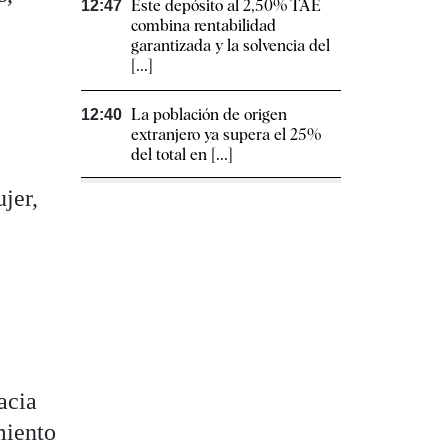
Este depósito al 2,50% TAE
12:47
combina rentabilidad
garantizada y la solvencia del
[...]
La población de origen
12:40
extranjero ya supera el 25%
del total en [...]
jer,
acia
miento