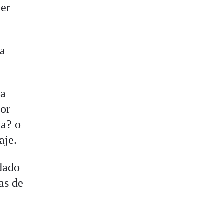
jer
ca
da
por
ia? o
aje.
ndado
as de