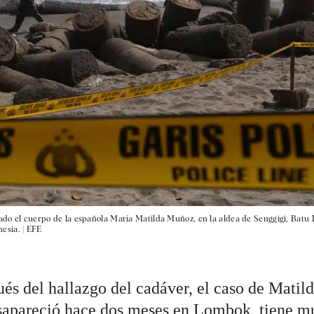
rado el cuerpo de la española María Matilda Muñoz, en la aldea de Senggigi, Batu 
esia. |
EFE
és del hallazgo del cadáver, el caso de Matil
sapareció hace dos meses en Lombok, tiene m