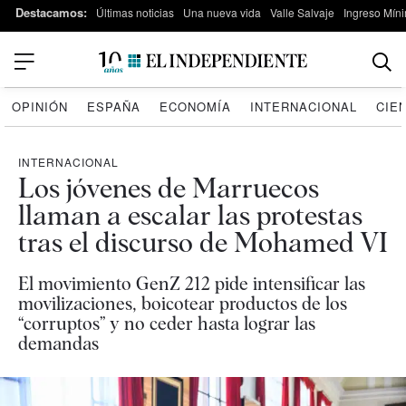
Destacamos:
Últimas noticias
Una nueva vida
Valle Salvaje
Ingreso Míni
OPINIÓN
ESPAÑA
ECONOMÍA
INTERNACIONAL
CIE
INTERNACIONAL
Los jóvenes de Marruecos
llaman a escalar las protestas
tras el discurso de Mohamed VI
El movimiento GenZ 212 pide intensificar las
movilizaciones, boicotear productos de los
“corruptos” y no ceder hasta lograr las
demandas