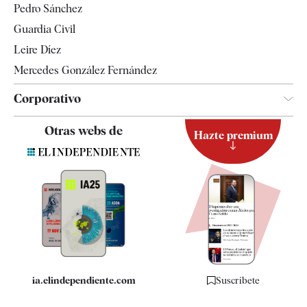
Pedro Sánchez
Tendencias
Guardia Civil
Leire Díez
Mercedes González Fernández
Corporativo
Contacto
Otras webs de
Hazte premium
Suscripción
Newsletter
Apps
Quiénes somos
Especificaciones
ia.elindependiente.com
Suscríbete