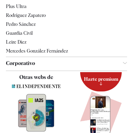
Internacional
Plus Ultra
Gente
Rodríguez Zapatero
Televisión
Pedro Sánchez
Tendencias
Guardia Civil
Leire Díez
Mercedes González Fernández
Corporativo
Contacto
Otras webs de
Hazte premium
Suscripción
Newsletter
Apps
Quiénes somos
Especificaciones