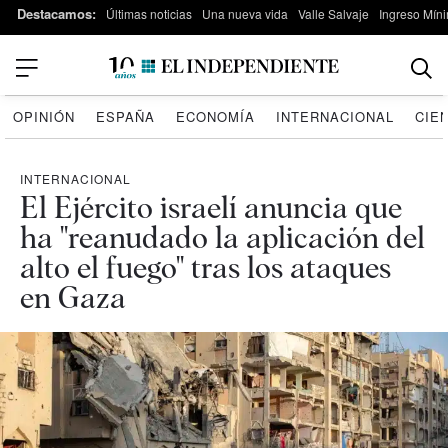
Destacamos:
Últimas noticias
Una nueva vida
Valle Salvaje
Ingreso Míni
OPINIÓN
ESPAÑA
ECONOMÍA
INTERNACIONAL
CIE
INTERNACIONAL
El Ejército israelí anuncia que
ha "reanudado la aplicación del
alto el fuego" tras los ataques
en Gaza