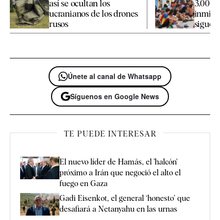
así se ocultan los
3.000 
ucranianos de los drones
inmigr
rusos
siguen 
Únete al canal de Whatsapp
Síguenos en Google News
TE PUEDE INTERESAR
El nuevo líder de Hamás, el 'halcón'
próximo a Irán que negoció el alto el
fuego en Gaza
Gadi Eisenkot, el general ‘honesto’ que
desafiará a Netanyahu en las urnas