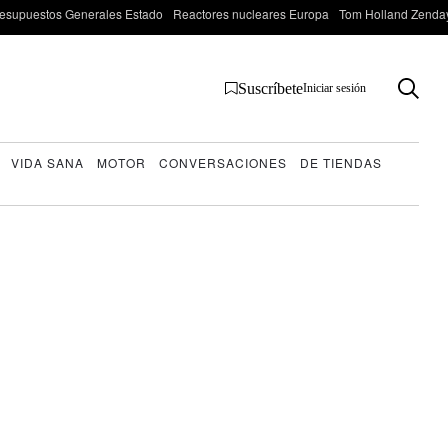
esupuestos Generales Estado
Reactores nucleares Europa
Tom Holland Zenda
Suscríbete
Iniciar sesión
VIDA SANA
MOTOR
CONVERSACIONES
DE TIENDAS