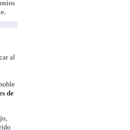
monios
te.
car al
 noble
es de
jo,
rido