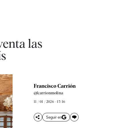
enta las
ís
Francisco Carrión
@fcarrionmolina
11 / 01 / 2026 - 17: 16
Seguir en