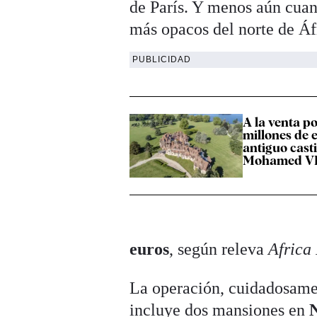
de París. Y menos aún cuan
más opacos del norte de Áfr
PUBLICIDAD
A la venta p
millones de e
antiguo casti
Mohamed VI 
euros
, según releva
Africa 
La operación, cuidadosamen
incluye dos mansiones en
N