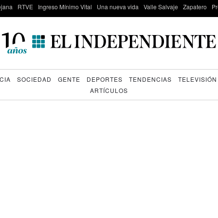
lejana
RTVE
Ingreso Mínimo Vital
Una nueva vida
Valle Salvaje
Zapatero
Pr
CIA
SOCIEDAD
GENTE
DEPORTES
TENDENCIAS
TELEVISIÓN
ARTÍCULOS