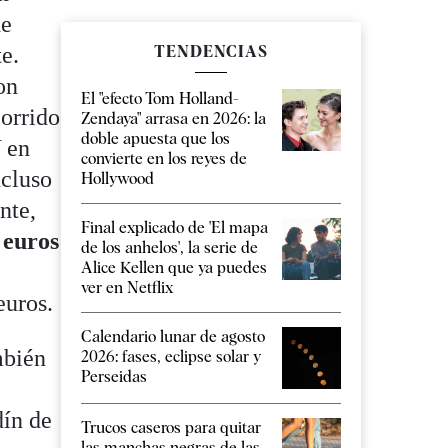
de
e.
TENDENCIAS
on
El "efecto Tom Holland-
corrido
Zendaya" arrasa en 2026: la
doble apuesta que los
Y en
convierte en los reyes de
ncluso
Hollywood
nte,
Final explicado de 'El mapa
 euros
de los anhelos', la serie de
Alice Kellen que ya puedes
ver en Netflix
euros.
Calendario lunar de agosto
mbién
2026: fases, eclipse solar y
Perseidas
dín de
Trucos caseros para quitar
las manchas negras de las