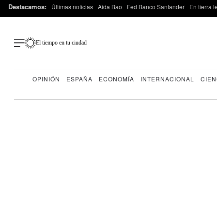
Destacamos:
Últimas noticias
Aída Bao
Fed Banco Santander
En tierra 
El tiempo en tu ciudad
OPINIÓN
ESPAÑA
ECONOMÍA
INTERNACIONAL
CIEN