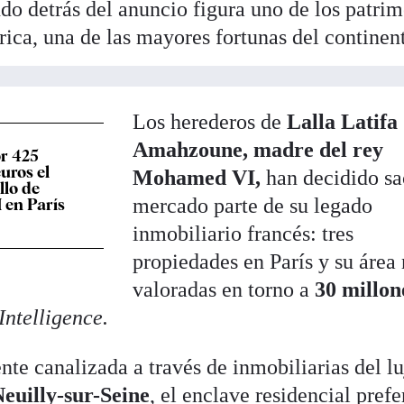
do detrás del anuncio figura uno de los patri
ica, una de las mayores fortunas del continen
Los herederos de
Lalla Latifa
Amahzoune, madre del rey
or 425
uros el
Mohamed VI,
han decidido sa
llo de
mercado parte de su legado
en París
inmobiliario francés: tres
propiedades en París y su área
valoradas en torno a
30 millon
Intelligence.
te canalizada a través de inmobiliarias del lu
euilly-sur-Seine
, el enclave residencial prefe