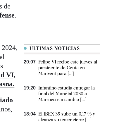
s de
fense
.
e 2024,
ÚLTIMAS NOTICIAS
el
Felipe VI recibe este jueves al
20:07
es
presidente de Ceuta en
Marivent para [...]
 VI,
asna.
Infantino estudia entregar la
19:20
final del Mundial 2030 a
iado
Marruecos a cambio [...]
anos,
El IBEX 35 sube un 0,17 % y
18:04
alcanza su tercer cierre [...]