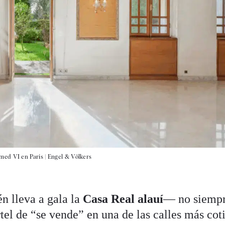
med VI en París |
Engel & Völkers
n lleva a gala la
Casa Real alauí
— no siemp
rtel de “se vende” en una de las calles más cot