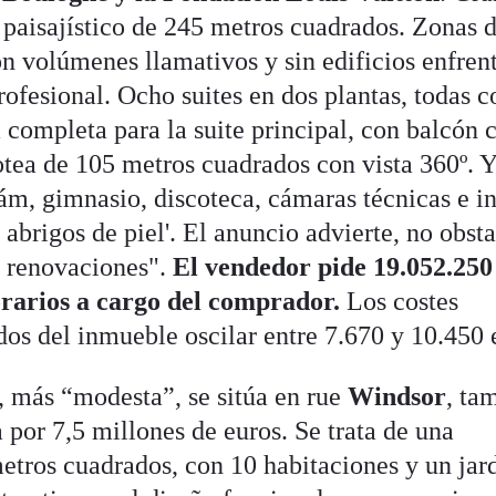
n paisajístico de 245 metros cuadrados. Zonas 
n volúmenes llamativos y sin edificios enfrent
rofesional. Ocho suites en dos plantas, todas c
 completa para la suite principal, con balcón 
tea de 105 metros cuadrados con vista 360º. 
ám, gimnasio, discoteca, cámaras técnicas e i
 abrigos de piel'. El anuncio advierte, no obsta
r renovaciones".
El vendedor pide 19.052.250
rarios a cargo del comprador.
Los costes
dos del inmueble oscilar entre 7.670 y 10.450 
 más “modesta”, se sitúa en rue
Windsor
, ta
a por 7,5 millones de euros. Se trata de una
etros cuadrados, con 10 habitaciones y un jar