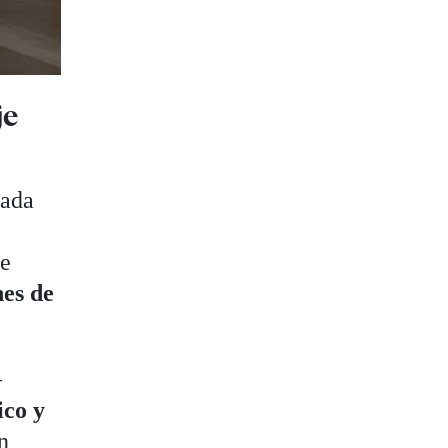
je
zada
de
nes de
—
ico y
n