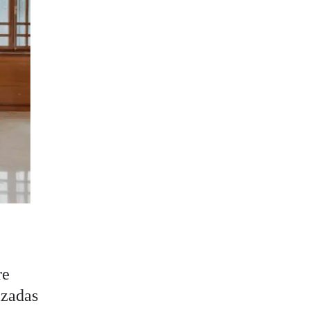
re
izadas