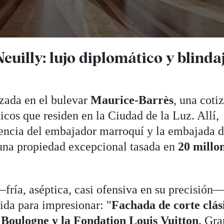
uilly: lujo diplomático y blinda
azada en el bulevar
Maurice-Barrès
, una coti
icos que residen en la Ciudad de la Luz. Allí,
dencia del embajador marroquí y la embajada 
 una propiedad excepcional tasada en
20 millo
fría, aséptica, casi ofensiva en su precisión
da para impresionar: "
Fachada de corte clás
e Boulogne y la Fondation Louis Vuitton
. Gra